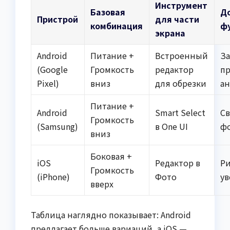
Инструмент
Базовая
Д
Пристрой
для части
комбинация
ф
экрана
Android
Питание +
Встроенный
За
(Google
Громкость
редактор
пр
Pixel)
вниз
для обрезки
а
Питание +
Android
Smart Select
С
Громкость
(Samsung)
в One UI
фо
вниз
Боковая +
iOS
Редактор в
Ри
Громкость
(iPhone)
Фото
у
вверх
Таблица наглядно показывает: Android
предлагает больше вариаций, а iOS —