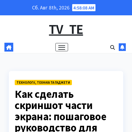
Перейти
Сб. Авг 8th, 2026
4:58:10 AM
к
содержанию
TV_TE
ТЕХНОЛОГІЇ, ТЕХНІКА ТА ГАДЖЕТИ
Как сделать
скриншот части
экрана: пошаговое
руководство для