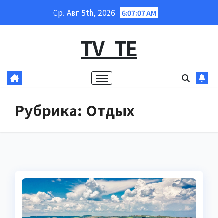
Перейти
Ср. Авг 5th, 2026
6:07:09 AM
к
содержанию
TV_TE
Рубрика:
Отдых