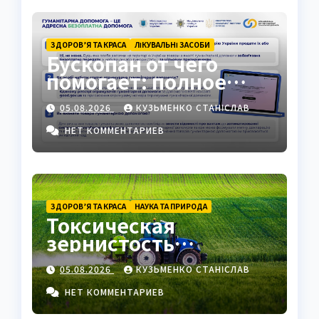
ЗДОРОВ’Я ТА КРАСА
ЛІКУВАЛЬНІ ЗАСОБИ
Бускопан от чего
помогает: полное
руководство
05.08.2026
КУЗЬМЕНКО СТАНІСЛАВ
НЕТ КОММЕНТАРИЕВ
ЗДОРОВ’Я ТА КРАСА
НАУКА ТА ПРИРОДА
Токсическая
зернистость
нейтрофилов —
05.08.2026
КУЗЬМЕНКО СТАНІСЛАВ
важный маркер
воспаления
НЕТ КОММЕНТАРИЕВ