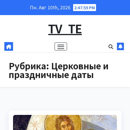
Перейти
Пн. Авг 10th, 2026
2:48:00 PM
к
содержанию
TV_TE
Рубрика:
Церковные и
праздничные даты