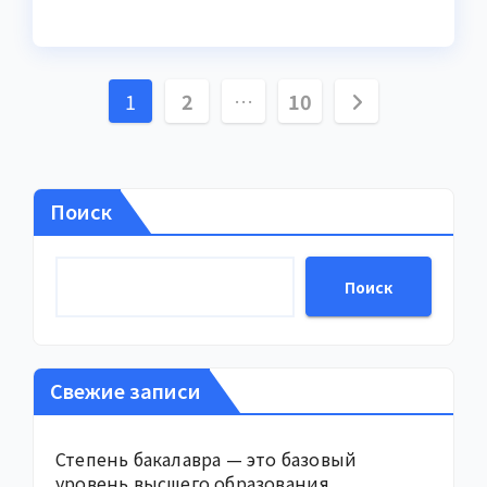
Пагинация
1
2
…
10
записей
Поиск
Поиск
Свежие записи
Степень бакалавра — это базовый
уровень высшего образования