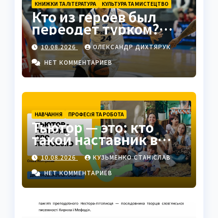
КНИЖКИ ТА ЛІТЕРАТУРА
КУЛЬТУРА ТА МИСТЕЦТВО
Кто из героев был
переодет турком?
Клеонт в комедии
10.08.2026
ОЛЕКСАНДР ДИХТЯРУК
Мольера
НЕТ КОММЕНТАРИЕВ
НАВЧАННЯ
ПРОФЕСІЯ ТА РОБОТА
Тьютор — это: кто
такой наставник в
современном
10.08.2026
КУЗЬМЕНКО СТАНІСЛАВ
образовании
НЕТ КОММЕНТАРИЕВ