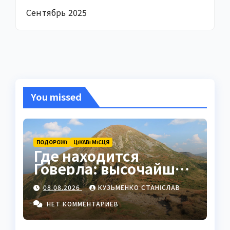
Сентябрь 2025
You missed
ПОДОРОЖІ
ЦІКАВІ МІСЦЯ
Где находится
Говерла: высочайшая
вершина Украины в
08.08.2026
КУЗЬМЕНКО СТАНІСЛАВ
сердце Карпат
НЕТ КОММЕНТАРИЕВ