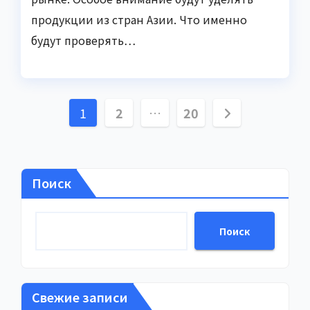
продукции из стран Азии. Что именно
будут проверять…
Пагинация
1
2
…
20
записей
Поиск
Поиск
Свежие записи