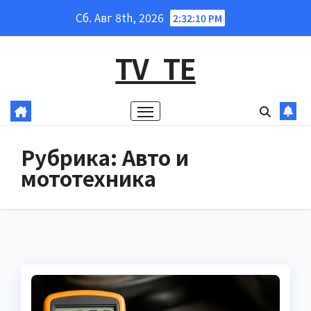
Перейти
Сб. Авг 8th, 2026
2:32:12 PM
к
содержанию
TV_TE
Рубрика:
Авто и
мототехника