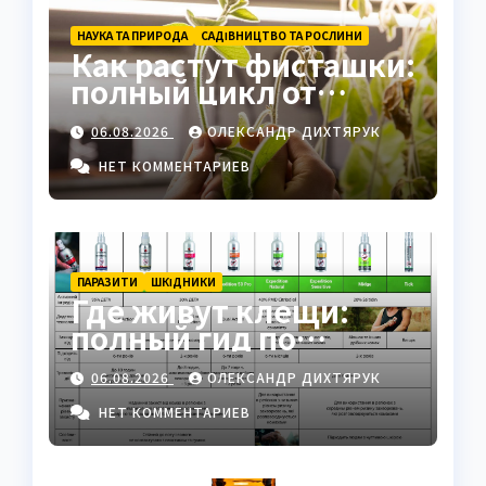
НАУКА ТА ПРИРОДА
САДІВНИЦТВО ТА РОСЛИНИ
Как растут фисташки:
полный цикл от
семени до спелого
06.08.2026
ОЛЕКСАНДР ДИХТЯРУК
ореха
НЕТ КОММЕНТАРИЕВ
ПАРАЗИТИ
ШКІДНИКИ
Где живут клещи:
полный гид по
биотопам, рискам и
06.08.2026
ОЛЕКСАНДР ДИХТЯРУК
защите
НЕТ КОММЕНТАРИЕВ