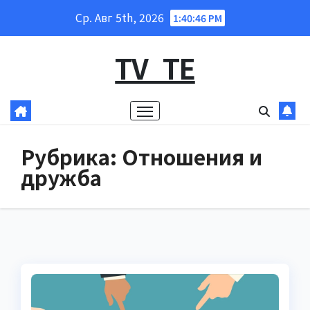
Перейти
Ср. Авг 5th, 2026
1:40:47 PM
к
содержанию
TV_TE
Рубрика:
Отношения и
дружба