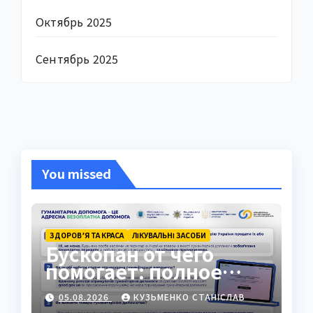
Октябрь 2025
Сентябрь 2025
You missed
ЗДОРОВ’Я ТА КРАСА
ЛІКУВАЛЬНІ ЗАСОБИ
Бускопан от чего
помогает: полное
руководство
05.08.2026
КУЗЬМЕНКО СТАНІСЛАВ