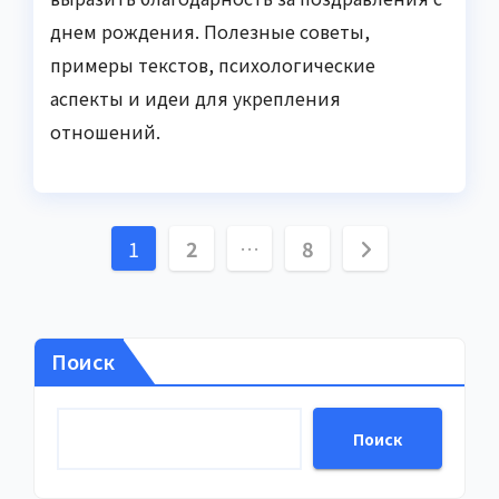
днем рождения. Полезные советы,
примеры текстов, психологические
аспекты и идеи для укрепления
отношений.
Пагинация
1
2
…
8
записей
Поиск
Поиск