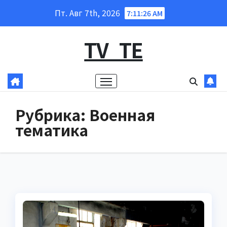
Перейти
Пт. Авг 7th, 2026
7:11:28 AM
к
содержанию
TV_TE
Рубрика:
Военная
тематика