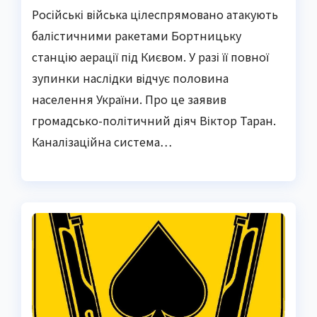
Російські війська цілеспрямовано атакують
балістичними ракетами Бортницьку
станцію аерації під Києвом. У разі її повної
зупинки наслідки відчує половина
населення України. Про це заявив
громадсько-політичний діяч Віктор Таран.
Каналізаційна система…