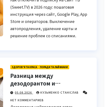
(Sweet.TV) в 2026 году: пошаговая
инструкция через сайт, Google Play, App
Store и операторов. Выключение
автопродления, удаление карты и
решение проблем со списаниями.
ЗДОРОВ’Я ТА КРАСА
ПОРАДИ ТА ЛАЙФХАКИ
Разница между
дезодорантом и
антиперспирантом: полный
05.08.2026
КУЗЬМЕНКО СТАНІСЛАВ
разбор механизмов, состава
НЕТ КОММЕНТАРИЕВ
и выбора
Дезодорант нейтрализует запах,