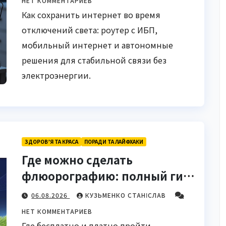
НЕТ КОММЕНТАРИЕВ
Как сохранить интернет во время
отключений света: роутер с ИБП,
мобильный интернет и автономные
решения для стабильной связи без
электроэнергии.
ЗДОРОВ’Я ТА КРАСА
ПОРАДИ ТА ЛАЙФХАКИ
Где можно сделать
флюорографию: полный гид
для украинцев
06.08.2026
КУЗЬМЕНКО СТАНІСЛАВ
НЕТ КОММЕНТАРИЕВ
Где бесплатно и платно пройти