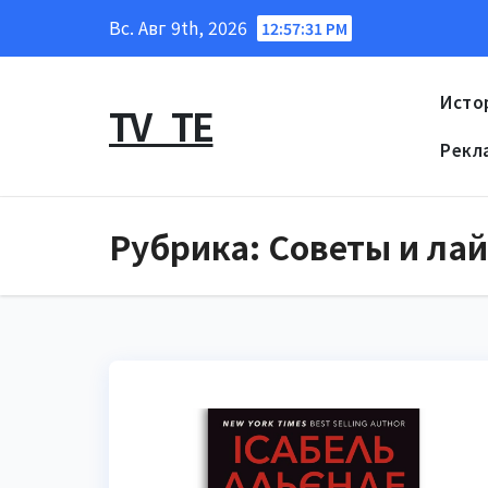
Перейти
Вс. Авг 9th, 2026
12:57:32 PM
к
содержанию
Исто
TV_TE
Рекл
Рубрика:
Советы и ла