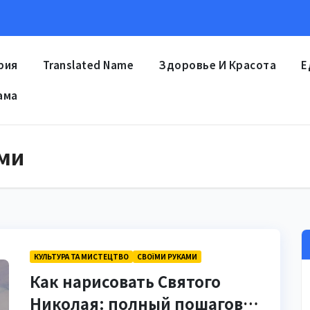
рия
Translated Name
Здоровье И Красота
Е
ама
ми
КУЛЬТУРА ТА МИСТЕЦТВО
СВОЇМИ РУКАМИ
Как нарисовать Святого
Николая: полный пошаговый