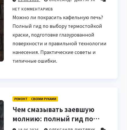
НЕТ КОММЕНТАРИЕВ
Можно ли покрасить кафельную печь?
Полный гид по выбору термостойкой
краски, подготовке глазурованной
поверхности и правильной технологии
нанесения. Практические советы и
типичные ошибки.
РЕМОНТ
СВОЇМИ РУКАМИ
Чем смазывать заевшую
молнию: полный гид по
выбору и применению
18.06.2026
ОЛЕКСАНДР ДИХТЯРУК