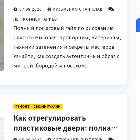
гайд с секретами мастеров
07.08.2026
КУЗЬМЕНКО СТАНІСЛАВ
НЕТ КОММЕНТАРИЕВ
Полный пошаговый гайд по рисованию
Святого Николая: пропорции, материалы,
техники затенения и секреты мастеров.
Узнайте, как создать аутентичный образ с
митрой, бородой и посохом.
РЕМОНТ
СВОЇМИ РУКАМИ
Как отрегулировать
пластиковые двери: полная
инструкция своими руками
05.08.2026
ОЛЕКСАНДР ДИХТЯРУК