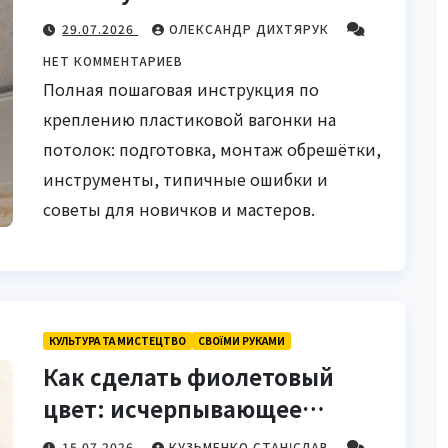
инструкция для новичков и
29.07.2026
ОЛЕКСАНДР ДИХТЯРУК
мастеров
НЕТ КОММЕНТАРИЕВ
Полная пошаговая инструкция по
креплению пластиковой вагонки на
потолок: подготовка, монтаж обрешётки,
инструменты, типичные ошибки и
советы для новичков и мастеров.
КУЛЬТУРА ТА МИСТЕЦТВО
СВОЇМИ РУКАМИ
Как сделать фиолетовый
цвет: исчерпывающее
руководство для
15.07.2026
КУЗЬМЕНКО СТАНІСЛАВ