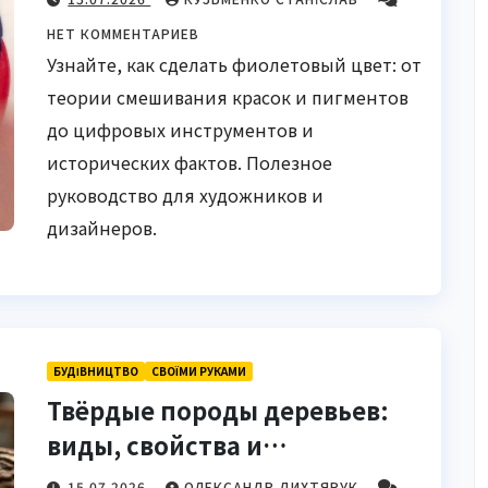
начинающих и
НЕТ КОММЕНТАРИЕВ
профессионалов
Узнайте, как сделать фиолетовый цвет: от
теории смешивания красок и пигментов
до цифровых инструментов и
исторических фактов. Полезное
руководство для художников и
дизайнеров.
БУДІВНИЦТВО
СВОЇМИ РУКАМИ
Твёрдые породы деревьев:
виды, свойства и
применение в
15.07.2026
ОЛЕКСАНДР ДИХТЯРУК