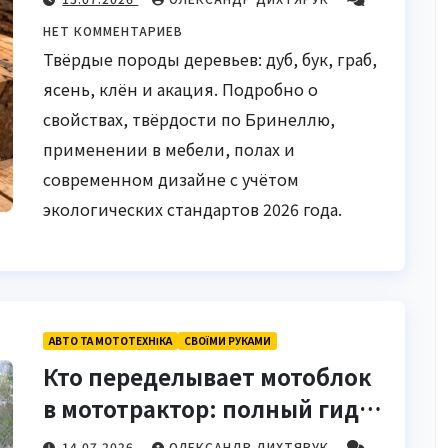
современности
НЕТ КОММЕНТАРИЕВ
Твёрдые породы деревьев: дуб, бук, граб,
ясень, клён и акация. Подробно о
свойствах, твёрдости по Бринеллю,
применении в мебели, полах и
современном дизайне с учётом
экологических стандартов 2026 года.
АВТО ТА МОТОТЕХНІКА
СВОЇМИ РУКАМИ
Кто переделывает мотоблок
в мототрактор: полный гид
для новичков и опытных
14.07.2026
ОЛЕКСАНДР ДИХТЯРУК