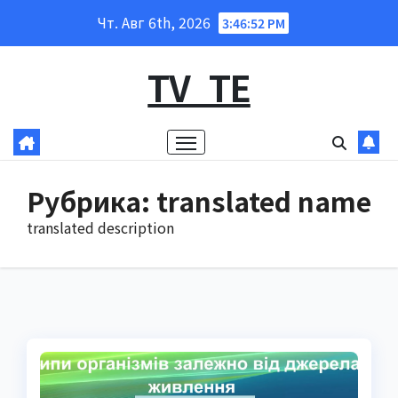
Перейти
Чт. Авг 6th, 2026
3:46:53 PM
к
содержанию
TV_TE
Рубрика:
translated name
translated description