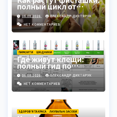
полный цикл от
семени до спелого
06.08.2026
ОЛЕКСАНДР ДИХТЯРУК
ореха
НЕТ КОММЕНТАРИЕВ
ПАРАЗИТИ
ШКІДНИКИ
Где живут клещи:
полный гид по
биотопам, рискам и
06.08.2026
ОЛЕКСАНДР ДИХТЯРУК
защите
НЕТ КОММЕНТАРИЕВ
ЗДОРОВ’Я ТА КРАСА
ЛІКУВАЛЬНІ ЗАСОБИ