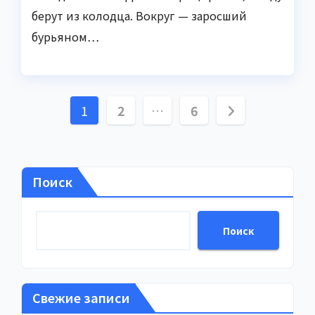
берут из колодца. Вокруг — заросший
бурьяном…
Пагинация
1
2
…
6
записей
Поиск
Поиск
Свежие записи