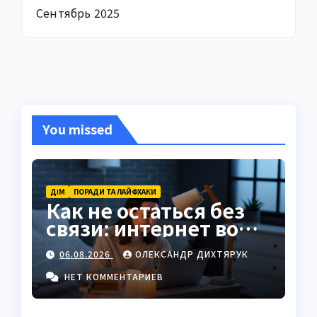
Сентябрь 2025
You missed
ДІМ
ПОРАДИ ТА ЛАЙФХАКИ
Как не остаться без
связи: интернет во
время отключений
06.08.2026
ОЛЕКСАНДР ДИХТЯРУК
света
НЕТ КОММЕНТАРИЕВ