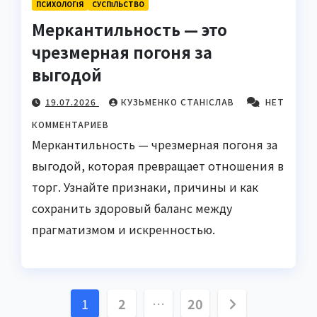
ПСИХОЛОГІЯ
СУCПІЛЬСТВО
Меркантильность — это
чрезмерная погоня за
выгодой
19.07.2026
КУЗЬМЕНКО СТАНІСЛАВ
НЕТ
КОММЕНТАРИЕВ
Меркантильность — чрезмерная погоня за
выгодой, которая превращает отношения в
торг. Узнайте признаки, причины и как
сохранить здоровый баланс между
прагматизмом и искренностью.
Пагинация
1
2
…
20