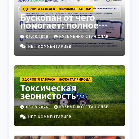
ЗДОРОВ’Я ТА КРАСА
ЛІКУВАЛЬНІ ЗАСОБИ
Бускопан от чего
помогает: полное
руководство
05.08.2026
КУЗЬМЕНКО СТАНІСЛАВ
НЕТ КОММЕНТАРИЕВ
ЗДОРОВ’Я ТА КРАСА
НАУКА ТА ПРИРОДА
Токсическая
зернистость
нейтрофилов —
05.08.2026
КУЗЬМЕНКО СТАНІСЛАВ
важный маркер
воспаления
НЕТ КОММЕНТАРИЕВ