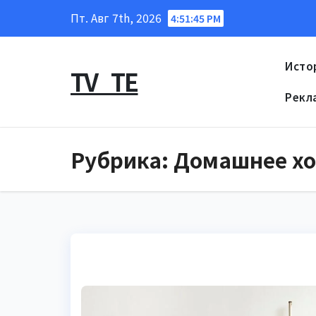
Перейти
Пт. Авг 7th, 2026
4:51:47 PM
к
содержанию
Исто
TV_TE
Рекл
Рубрика:
Домашнее хо