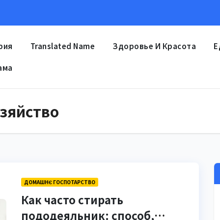
рия
Translated Name
Здоровье И Красота
Е
ама
зяйство
ДОМАШНЄ ГОСПОТАРСТВО
Как часто стирать
пододеяльник: способ,