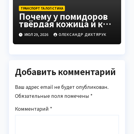
ТРАНСПОРТ ТА ЛОГІСТИКА
Почему у помидоров
твёрдая кожица и как
это исправить
ИЮЛ 29, 2026
ОЛЕКСАНДР ДИХТЯРУК
Добавить комментарий
Ваш адрес email не будет опубликован.
Обязательные поля помечены
*
Комментарий
*