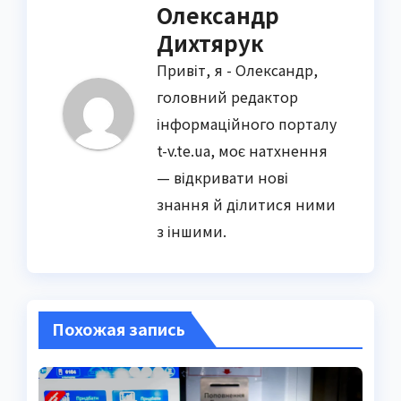
Олександр
Дихтярук
Привіт, я - Олександр,
головний редактор
інформаційного порталу
t-v.te.ua, моє натхнення
— відкривати нові
знання й ділитися ними
з іншими.
Похожая запись