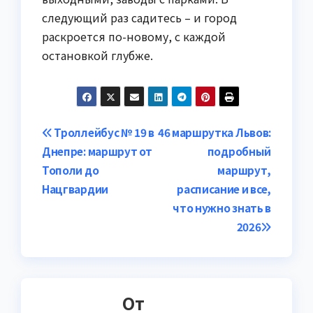
следующий раз садитесь – и город
раскроется по-новому, с каждой
остановкой глубже.
Навигация
Троллейбус № 19 в
46 маршрутка Львов:
Днепре: маршрут от
подробный
по
Тополи до
маршрут,
записям
Нацгвардии
расписание и все,
что нужно знать в
2026
От