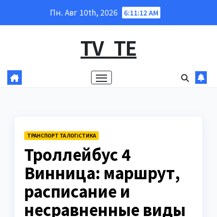
Перейти
Пн. Авг 10th, 2026
6:11:13 AM
к
содержанию
TV_TE
ТРАНСПОРТ ТА ЛОГІСТИКА
Троллейбус 4
Винница: маршрут,
расписание и
несравненные виды