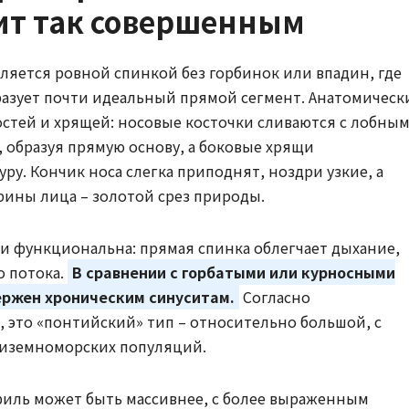
ит так совершенным
ляется ровной спинкой без горбинок или впадин, где
разует почти идеальный прямой сегмент. Анатомическ
стей и хрящей: носовые косточки сливаются с лобны
 образуя прямую основу, а боковые хрящи
у. Кончик носа слегка приподнят, ноздри узкие, а
рины лица – золотой срез природы.
о и функциональна: прямая спинка облегчает дыхание,
о потока.
В сравнении с горбатыми или курносными
ержен хроническим синуситам.
Согласно
 это «понтийский» тип – относительно большой, с
диземноморских популяций.
филь может быть массивнее, с более выраженным