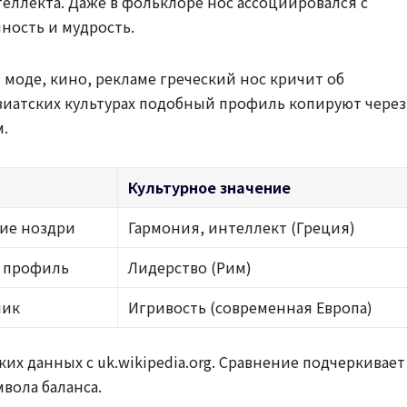
ллекта. Даже в фольклоре нос ассоциировался с
ность и мудрость.
 моде, кино, рекламе греческий нос кричит об
азиатских культурах подобный профиль копируют через
.
Культурное значение
кие ноздри
Гармония, интеллект (Греция)
й профиль
Лидерство (Рим)
чик
Игривость (современная Европа)
их данных с uk.wikipedia.org. Сравнение подчеркивает
мвола баланса.