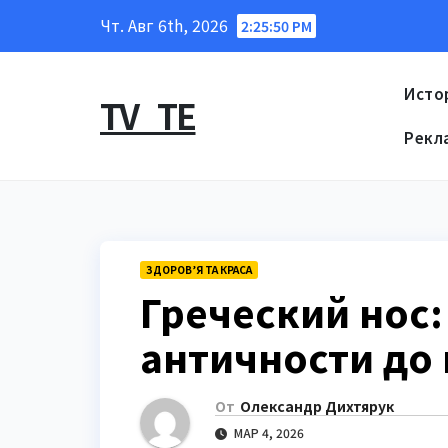
Перейти
Чт. Авг 6th, 2026
2:25:51 PM
к
содержанию
Исто
TV_TE
Рекл
ЗДОРОВ’Я ТА КРАСА
Греческий нос:
античности до
От
Олександр Дихтярук
МАР 4, 2026