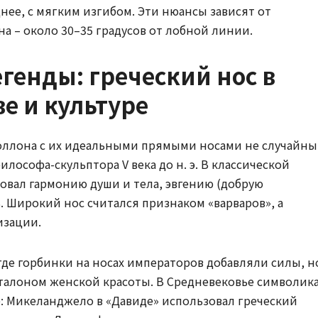
нее, с мягким изгибом. Эти нюансы зависят от
а – около 30–35 градусов от лобной линии.
генды: греческий нос в
е и культуре
ллона с их идеальными прямыми носами не случайны
лософа-скульптора V века до н. э. В классической
вал гармонию души и тела, эвгению (добрую
. Широкий нос считался признаком «варваров», а
изации.
где горбинки на носах императоров добавляли силы, н
эталоном женской красоты. В Средневековье символик
ё: Микеланджело в «Давиде» использовал греческий