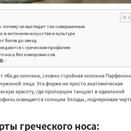
: почему он выглядит так совершенным
с в античном искусстве и культуре
от богов до звезд
рождаются с греческим профилем
го носа без компромиссов
🏛️✨
т лба до кончика, словно стройная колонна Парфенон
чужиной лица. Эта форма не просто анатомическая
ческую красоту, где пропорции танцуют в идеальной
рофиль освещается солнцем Эллады, подчеркивая черт
ты греческого носа: