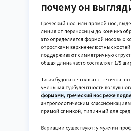
почему он выгляд
Греческий нос, или прямой нос, выде
линия от переносицы до кончика об
это определяется формой носовых ко
отростками верхнечелюстных костей,
поддерживают симметричную структур
общая длина часто составляет 1/5 ши
Такая будова не только эстетична, н
уменьшая турбулентность воздушног
формами, греческий нос реже подв
антропологическим классификациям,
прямой спинкой, типичный для сре
Вариации существуют: у мужчин про