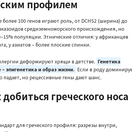
еским профилем
е более 100 генов играют роль, от DCHS2 (ширина) до
кавказоидов средиземноморского происхождения, но
0–15% популяции. Этнические отличия: у африканцев
а, у азиатов – более плоские спинки.
аллергии деформируют хрящи в детстве.
Генетика
– эпигенетика и образ жизни.
Если в роду доминиру
о падает, но рецессивные гены дают шанс.
 добиться греческого носа
андарт для греческого профиля: разрезы внутри,