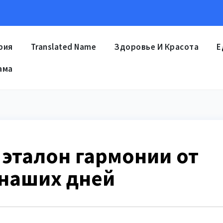
рия
Translated Name
Здоровье И Красота
Е
ама
 эталон гармонии от
 наших дней