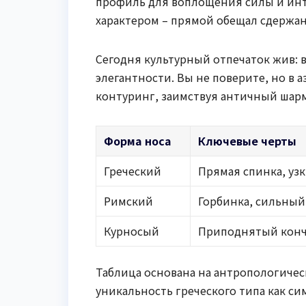
профиль для воплощения силы и инте
характером – прямой обещал сдержан
Сегодня культурный отпечаток жив: в
элегантности. Вы не поверите, но в 
контуринг, заимствуя античный шарм
Форма носа
Ключевые черты
Греческий
Прямая спинка, уз
Римский
Горбинка, сильны
Курносый
Приподнятый кон
Таблица основана на антропологическ
уникальность греческого типа как си