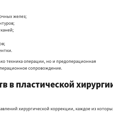
очных желез;
нтуров;
тканей;
ов;
ентки.
ько техника операции, но и предоперационная
операционное сопровождение.
в в пластической хирурги
равлений хирургической коррекции, каждое из которы