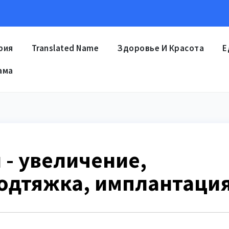
рия
Translated Name
Здоровье И Красота
Е
ама
 - увеличение,
одтяжка, имплантаци