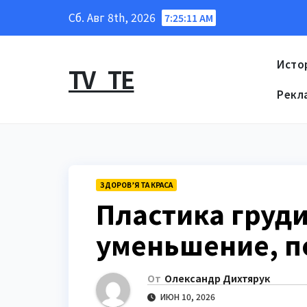
Перейти
Сб. Авг 8th, 2026
7:25:12 AM
к
содержанию
Исто
TV_TE
Рекл
ЗДОРОВ’Я ТА КРАСА
Пластика груди
уменьшение, п
От
Олександр Дихтярук
ИЮН 10, 2026