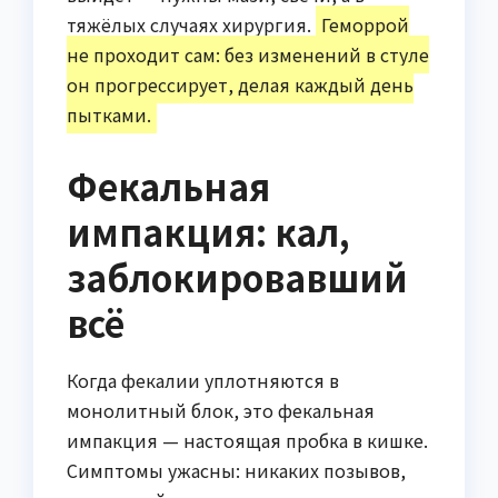
тяжёлых случаях хирургия.
Геморрой
не проходит сам: без изменений в стуле
он прогрессирует, делая каждый день
пытками.
Фекальная
импакция: кал,
заблокировавший
всё
Когда фекалии уплотняются в
монолитный блок, это фекальная
импакция — настоящая пробка в кишке.
Симптомы ужасны: никаких позывов,