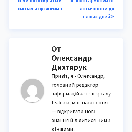
солёного: скрытые
эталон гармонии от
по
сигналы организма
античности до
записям
наших дней
От
Олександр
Дихтярук
Привіт, я - Олександр,
головний редактор
інформаційного порталу
t-v.te.ua, моє натхнення
— відкривати нові
знання й ділитися ними
з іншими.