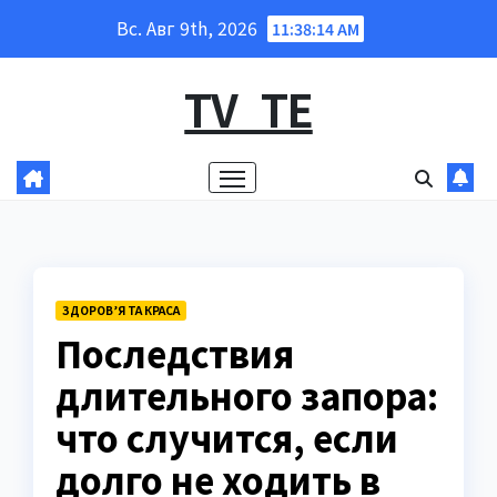
Перейти
Вс. Авг 9th, 2026
11:38:15 AM
к
содержанию
TV_TE
ЗДОРОВ’Я ТА КРАСА
Последствия
длительного запора:
что случится, если
долго не ходить в