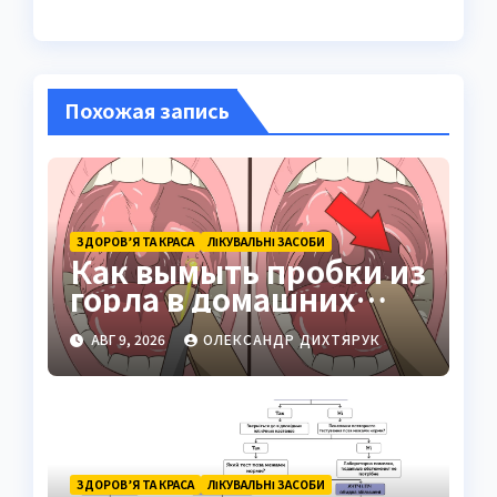
Похожая запись
ЗДОРОВ’Я ТА КРАСА
ЛІКУВАЛЬНІ ЗАСОБИ
Как вымыть пробки из
горла в домашних
условиях: безопасные
АВГ 9, 2026
ОЛЕКСАНДР ДИХТЯРУК
и проверенные
способы
ЗДОРОВ’Я ТА КРАСА
ЛІКУВАЛЬНІ ЗАСОБИ