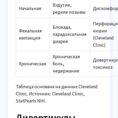
Вздутие,
Начальная
Дискомфор
редкие позывы
Перфораци
Блокада,
Фекальная
кишки
парадоксальная
импакция
(Cleveland
диарея
Clinic)
Хроническая
Дивертикул
Хроническая
боль,
токсикоз
недержание
Таблица основана на данных Cleveland
Clinic. Источник: Cleveland Clinic,
StatPearls NIH.
Дивертикулы,