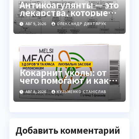
Антикоагулянты — это
лекарства, которые
контролируют
АВГ 9, 2026
ОЛЕКСАНДР ДИХТЯРУК
свёртывание крови
ЗДОРОВ’Я ТА КРАСА
ЛІКУВАЛЬНІ ЗАСОБИ
Кокарнит уколы: от
чего помогают и как
работают
АВГ 8, 2026
КУЗЬМЕНКО СТАНІСЛАВ
Добавить комментарий