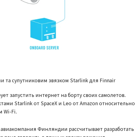
ми та супутниковим звязком Starlink для Finnair
ует запустить интернет на борту своих самолетов.
тами Starlink от SpaceX и Leo от Amazon относительно
 Wi-Fi.
я авиакомпания Финляндии рассчитывает разработать
ка рано говорить о точных сроках решения.