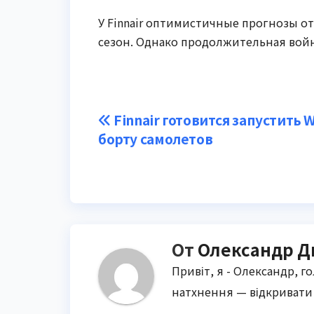
У Finnair оптимистичные прогнозы о
сезон. Однако продолжительная война
Навигация
Finnair готовится запустить W
борту самолетов
по
записям
От
Олександр Д
Привіт, я - Олександр, г
натхнення — відкривати 