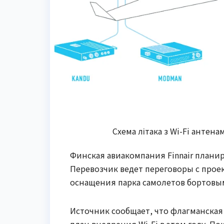
Схема літака з Wi-Fi антена
Финская авиакомпания Finnair планир
Перевозчик ведет переговоры с проек
оснащения парка самолетов бортовым
Источник сообщает, что флагманска
план внедрения Wi-Fi в этом году. По