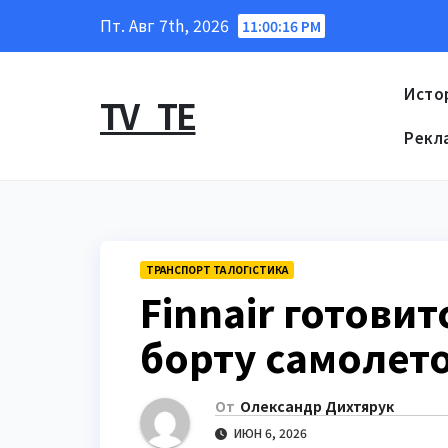
Перейти
Пт. Авг 7th, 2026
11:00:17 PM
к
содержанию
Исто
TV_TE
Рекл
ТРАНСПОРТ ТА ЛОГІСТИКА
Finnair готовит
борту самолет
От
Олександр Дихтярук
ИЮН 6, 2026