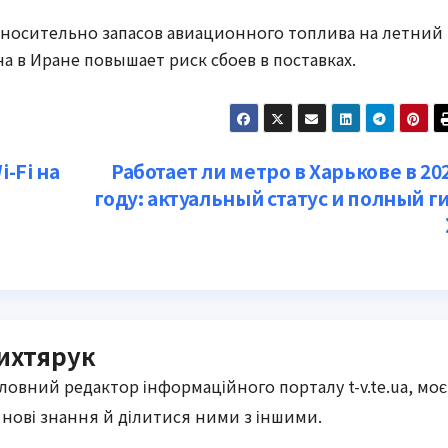
тносительно запасов авиационного топлива на летний
 в Иране повышает риск сбоев в поставках.
i-Fi на
Работает ли метро в Харькове в 20
году: актуальный статус и полный г
ихтярук
оловний редактор інформаційного порталу t-v.te.ua, моє
нові знання й ділитися ними з іншими.