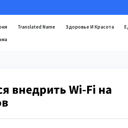
рия
Translated Name
Здоровье И Красота
Е
ама
ся внедрить Wi-Fi на
ов