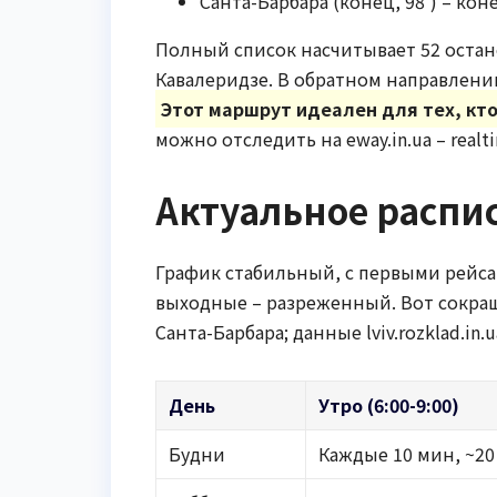
Санта-Барбара (конец, 98') – кон
Полный список насчитывает 52 остан
Кавалеридзе. В обратном направлени
Этот маршрут идеален для тех, кто
можно отследить на eway.in.ua – real
Актуальное распис
График стабильный, с первыми рейсам
выходные – разреженный. Вот сокра
Санта-Барбара; данные lviv.rozklad.in.
День
Утро (6:00-9:00)
Будни
Каждые 10 мин, ~20