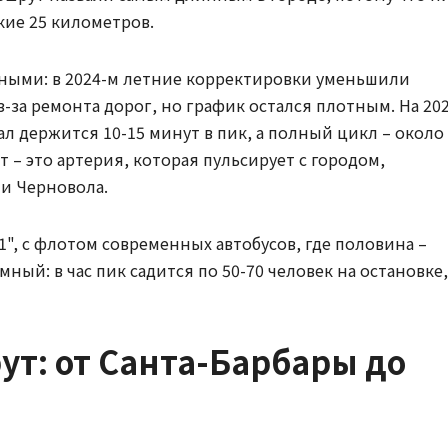
кие 25 километров.
ными: в 2024-м летние корректировки уменьшили
-за ремонта дорог, но график остался плотным. На 20
ервал держится 10-15 минут в пик, а полный цикл – около
т – это артерия, которая пульсирует с городом,
ли Черновола.
", с флотом современных автобусов, где половина –
ый: в час пик садится по 50-70 человек на остановке,
т: от Санта-Барбары до