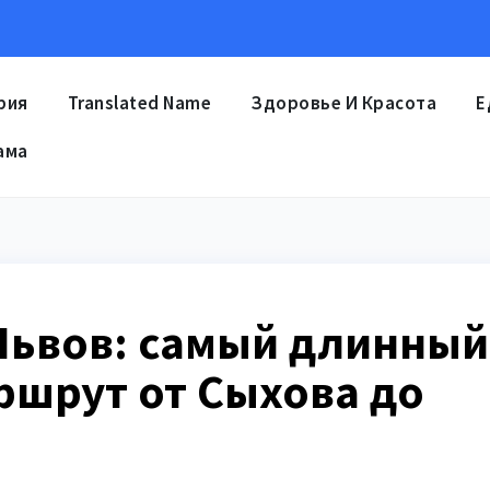
рия
Translated Name
Здоровье И Красота
Е
ама
Львов: самый длинный
ршрут от Сыхова до