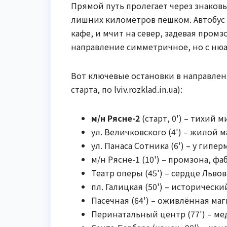
Прямой путь пролегает через знаков
лишних километров пешком. Автобус с
кафе, и мчит на север, задевая пром
направление симметричное, но с нюа
Вот ключевые остановки в направлен
старта, по lviv.rozklad.in.ua):
м/н Рясне-2
(старт, 0') – тихий 
ул. Величковского (4') – жилой м
ул. Панаса Сотника (6') – у гипе
м/н Рясне-1 (10') – промзона, фа
Театр оперы (45') – сердце Льво
пл. Галицкая (50') – историческ
Пасечная (64') – оживлённая маг
Перинатальный центр (77') – ме