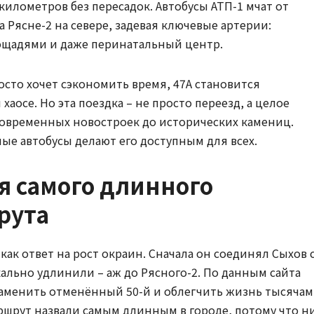
илометров без пересадок. Автобусы АТП-1 мчат от
 Рясне-2 на севере, задевая ключевые артерии:
лощадями и даже перинатальный центр.
росто хочет сэкономить время, 47А становится
аосе. Но эта поездка – не просто переезд, а целое
 современных новостроек до исторических камениц.
ые автобусы делают его доступным для всех.
я самого длинного
рута
как ответ на рост окраин. Сначала он соединял Сыхов 
икально удлинили – аж до Рясного-2. По данным сайта
 заменить отменённый 50-й и облегчить жизнь тысячам
ршрут назвали самым длинным в городе, потому что н