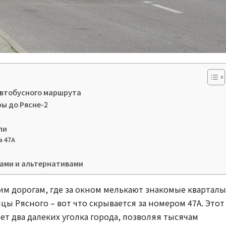
автобусного маршрута
ы до Рясне-2
ли
а 47А
ами и альтернативами
им дорогам, где за окном мелькают знакомые кварталы
ы Рясного – вот что скрывается за номером 47А. Этот
ет два далеких уголка города, позволяя тысячам