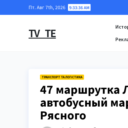
Перейти
Пт. Авг 7th, 2026
9:33:37 AM
к
содержанию
Исто
TV_TE
Рекл
ТРАНСПОРТ ТА ЛОГІСТИКА
47 маршрутка 
автобусный ма
Рясного