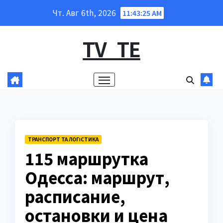
Перейти
Чт. Авг 6th, 2026
11:43:26 AM
к
содержанию
TV_TE
ТРАНСПОРТ ТА ЛОГІСТИКА
115 маршрутка
Одесса: маршрут,
расписание,
остановки и цена