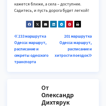
кажется ближе, а села – доступнее.
Садитесь, и пусть дорога будет легкой!
Навигация
233 маршрутка
201 маршрутка
Одесса: маршрут,
Одесса: маршрут,
по
расписание и
расписание и
записям
секреты одесского
хитрости поездок
транспорта
От
Олександр
Дихтярук