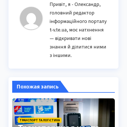
Привіт, я - Олександр,
головний редактор
інформаційного порталу
t-v.te.ua, моє натхнення
— відкривати нові
знання й ділитися ними
з іншими.
Похожая запись
ТРАНСПОРТ ТА ЛОГІСТИКА