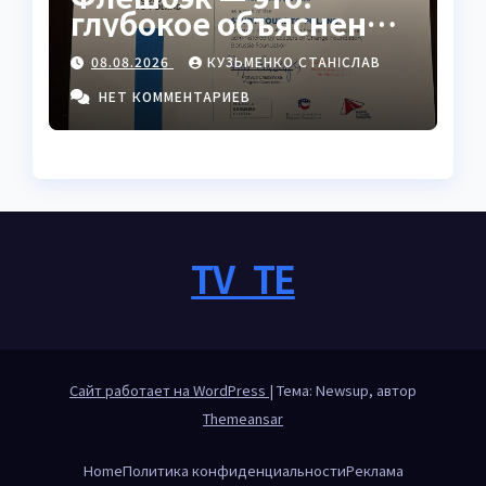
глубокое объяснение
явления в
08.08.2026
КУЗЬМЕНКО СТАНІСЛАВ
психологии, кино и
жизни
НЕТ КОММЕНТАРИЕВ
TV_TE
Сайт работает на WordPress
|
Тема: Newsup, автор
Themeansar
Home
Политика конфиденциальности
Реклама