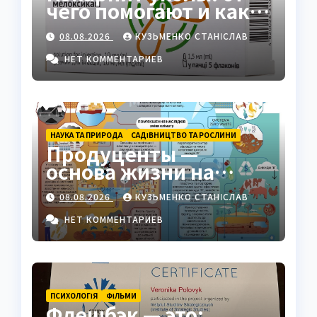
чего помогают и как
работают
08.08.2026
КУЗЬМЕНКО СТАНІСЛАВ
НЕТ КОММЕНТАРИЕВ
НАУКА ТА ПРИРОДА
САДІВНИЦТВО ТА РОСЛИНИ
Продуценты —
основа жизни на
Земле: полный гид
08.08.2026
КУЗЬМЕНКО СТАНІСЛАВ
НЕТ КОММЕНТАРИЕВ
ПСИХОЛОГІЯ
ФІЛЬМИ
Флешбэк — это: