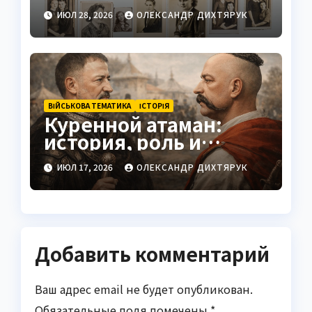
принудительного
ИЮЛ 28, 2026
ОЛЕКСАНДР ДИХТЯРУК
труда украинцев
ВІЙСЬКОВА ТЕМАТИКА
ІСТОРІЯ
Куренной атаман:
история, роль и
значение
ИЮЛ 17, 2026
ОЛЕКСАНДР ДИХТЯРУК
Добавить комментарий
Ваш адрес email не будет опубликован.
Обязательные поля помечены
*