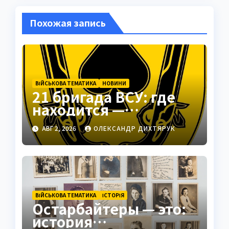
Похожая запись
ВІЙСЬКОВА ТЕМАТИКА
НОВИНИ
21 бригада ВСУ: где
находится —
Подольск как
АВГ 2, 2026
ОЛЕКСАНДР ДИХТЯРУК
стратегический центр
ВІЙСЬКОВА ТЕМАТИКА
ІСТОРІЯ
Остарбайтеры — это:
история