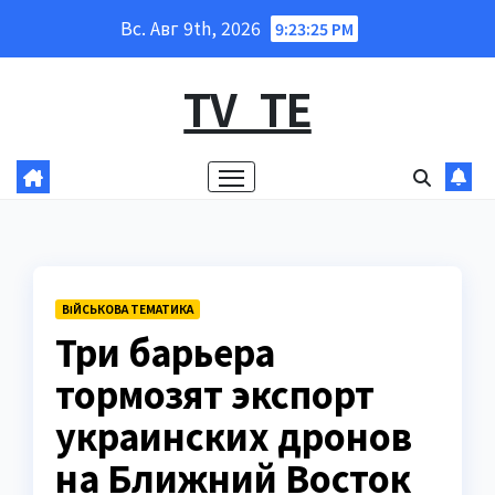
Перейти
Вс. Авг 9th, 2026
9:23:26 PM
к
содержанию
TV_TE
ВІЙСЬКОВА ТЕМАТИКА
Три барьера
тормозят экспорт
украинских дронов
на Ближний Восток