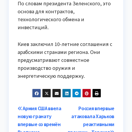
По словам президента Зеленского, это
основа для контрактов,
технологического обмена и
инвестиций.
Киев заключил 10-летние соглашения с
арабскими странами региона. Они
предусматривают совместное
производство оружия и
энергетическую поддержку.
Навигация
Армия США ввела
Россия впервые
новую гранату
атаковала Харьков
по
впервые со времён
реактивными