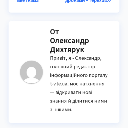
записям
Вьетнама
дронами – Терехов
От
Олександр
Дихтярук
Привіт, я - Олександр,
головний редактор
інформаційного порталу
t-v.te.ua, моє натхнення
— відкривати нові
знання й ділитися ними
з іншими.