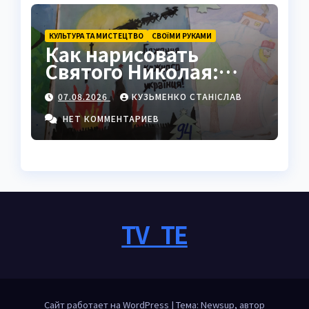
КУЛЬТУРА ТА МИСТЕЦТВО
СВОЇМИ РУКАМИ
Как нарисовать
Святого Николая:
полный пошаговый
07.08.2026
КУЗЬМЕНКО СТАНІСЛАВ
гайд с секретами
мастеров
НЕТ КОММЕНТАРИЕВ
TV_TE
Сайт работает на WordPress
|
Тема: Newsup, автор