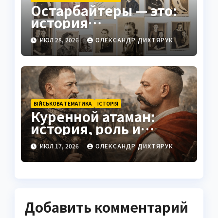
Остарбайтеры — это:
история
принудительного
ИЮЛ 28, 2026
ОЛЕКСАНДР ДИХТЯРУК
труда украинцев
ВІЙСЬКОВА ТЕМАТИКА
ІСТОРІЯ
Куренной атаман:
история, роль и
значение
ИЮЛ 17, 2026
ОЛЕКСАНДР ДИХТЯРУК
Добавить комментарий