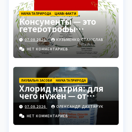
НАУКА ТА ПРИРОДА
ЦІКАВІ ФАКТИ
Консументы — это
гетеротрофы
экосистемы
07.08.2026
КУЗЬМЕНКО СТАНІСЛАВ
НЕТ КОММЕНТАРИЕВ
ЛІКУВАЛЬНІ ЗАСОБИ
НАУКА ТА ПРИРОДА
Хлорид натрия: для
чего нужен — от
физраствора до
07.08.2026
ОЛЕКСАНДР ДИХТЯРУК
промышленности
НЕТ КОММЕНТАРИЕВ