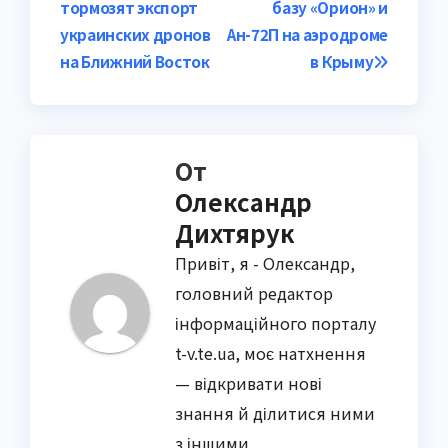
тормозят экспорт
базу «Орион» и
по
украинских дронов
Ан-72П на аэродроме
записям
на Ближний Восток
в Крыму
От
Олександр
Дихтярук
Привіт, я - Олександр,
головний редактор
інформаційного порталу
t-v.te.ua, моє натхнення
— відкривати нові
знання й ділитися ними
з іншими.