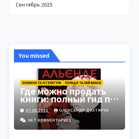
Сентябрь 2025
You missed
КНИЖКИ ТА ЛІТЕРАТУРА
ПОРАДИ ТА ЛАЙФХАКИ
Где можно продать
книги: полный гид по
платформам 2026
07.08.2026
ОЛЕКСАНДР ДИХТЯРУК
НЕТ КОММЕНТАРИЕВ