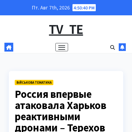
Перейти
Пт. Авг 7th, 2026
4:50:41 PM
к
содержанию
TV_TE
ВІЙСЬКОВА ТЕМАТИКА
Россия впервые
атаковала Харьков
реактивными
дронами – Терехов