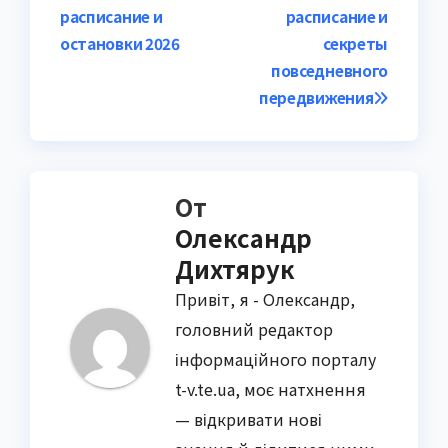
по
расписание и
расписание и
записям
остановки 2026
секреты
повседневного
передвижения
От
Олександр
Дихтярук
Привіт, я - Олександр,
головний редактор
інформаційного порталу
t-v.te.ua, моє натхнення
— відкривати нові