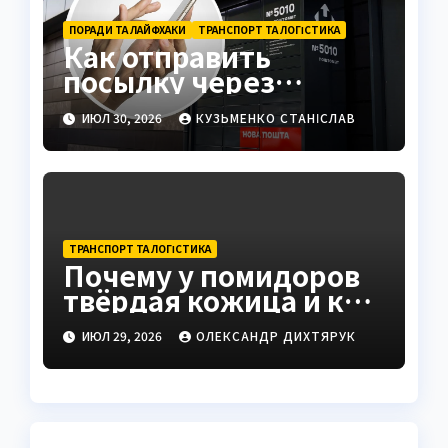
ПОРАДИ ТА ЛАЙФХАКИ
ТРАНСПОРТ ТА ЛОГІСТИКА
Как отправить
посылку через
постамат: полная
ИЮЛ 30, 2026
КУЗЬМЕНКО СТАНІСЛАВ
инструкция 2026
ТРАНСПОРТ ТА ЛОГІСТИКА
Почему у помидоров
твёрдая кожица и как
это исправить
ИЮЛ 29, 2026
ОЛЕКСАНДР ДИХТЯРУК