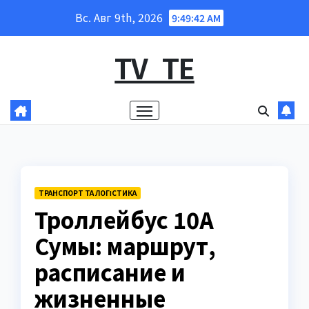
Перейти
Вс. Авг 9th, 2026
9:49:43 AM
к
содержанию
TV_TE
ТРАНСПОРТ ТА ЛОГІСТИКА
Троллейбус 10А
Сумы: маршрут,
расписание и
жизненные