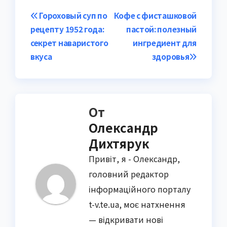
Навигация
Гороховый суп по
Кофе с фисташковой
рецепту 1952 года:
пастой: полезный
по
секрет наваристого
ингредиент для
записям
вкуса
здоровья
От
Олександр
Дихтярук
Привіт, я - Олександр,
головний редактор
інформаційного порталу
t-v.te.ua, моє натхнення
— відкривати нові