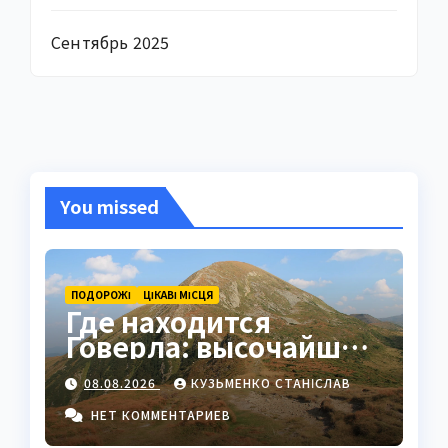
Сентябрь 2025
You missed
ПОДОРОЖІ
ЦІКАВІ МІСЦЯ
Где находится
Говерла: высочайшая
вершина Украины в
08.08.2026
КУЗЬМЕНКО СТАНІСЛАВ
сердце Карпат
НЕТ КОММЕНТАРИЕВ