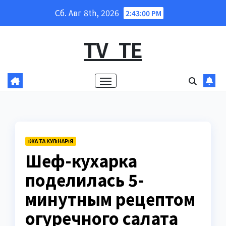
Перейти
Сб. Авг 8th, 2026
2:43:01 PM
к
содержанию
TV_TE
ЇЖА ТА КУЛІНАРІЯ
Шеф-кухарка
поделилась 5-
минутным рецептом
огуречного салата