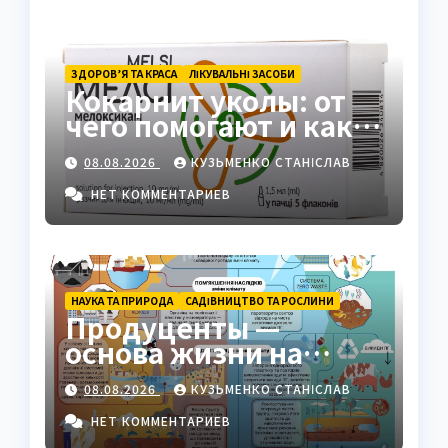
ЗДОРОВ’Я ТА КРАСА
ЛІКУВАЛЬНІ ЗАСОБИ
Кокарнит уколы: от
чего помогают и как
работают
08.08.2026
КУЗЬМЕНКО СТАНІСЛАВ
НЕТ КОММЕНТАРИЕВ
НАУКА ТА ПРИРОДА
САДІВНИЦТВО ТА РОСЛИНИ
Продуценты —
основа жизни на
Земле: полный гид
08.08.2026
КУЗЬМЕНКО СТАНІСЛАВ
НЕТ КОММЕНТАРИЕВ