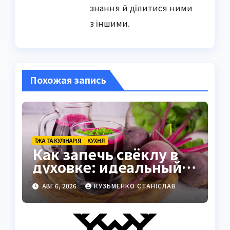
знання й ділитися ними
з іншими.
Похожая запись
ЇЖА ТА КУЛІНАРІЯ
КУХНЯ
Как запечь свёклу в
духовке: идеальный
способ сохранить вкус
АВГ 6, 2026
КУЗЬМЕНКО СТАНІСЛАВ