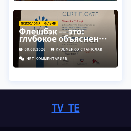
ПСИХОЛОГІЯ
ФІЛЬМИ
Флешбэк — это:
глубокое объяснение
явления в
08.08.2026
КУЗЬМЕНКО СТАНІСЛАВ
психологии, кино и
жизни
НЕТ КОММЕНТАРИЕВ
TV_TE