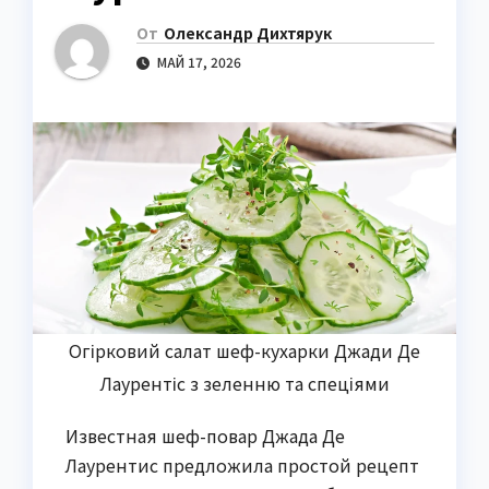
От
Олександр Дихтярук
МАЙ 17, 2026
Огірковий салат шеф-кухарки Джади Де
Лаурентіс з зеленню та спеціями
Известная шеф-повар Джада Де
Лаурентис предложила простой рецепт