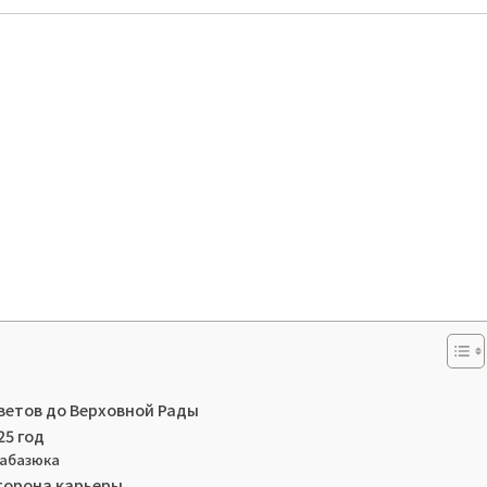
ветов до Верховной Рады
25 год
Лабазюка
сторона карьеры