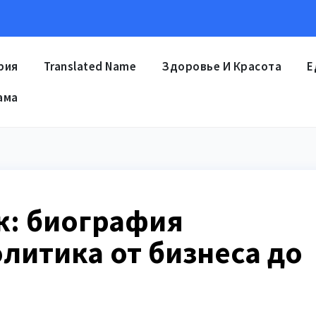
рия
Translated Name
Здоровье И Красота
Е
ама
к: биография
литика от бизнеса до