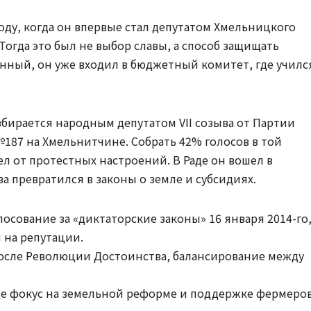
году, когда он впервые стал депутатом Хмельницкого
Тогда это был не выбор славы, а способ защищать
анный, он уже входил в бюджетный комитет, где училс
збирается народным депутатом VII созыва от Партии
187 на Хмельнитчине. Собрать 42% голосов в той
л от протестных настроений. В Раде он вошел в
ва превратился в законы о земле и субсидиях.
олосование за «диктаторские законы» 16 января 2014-го
 на репутации.
 после Революции Достоинства, балансирование между
 где фокус на земельной реформе и поддержке фермеров