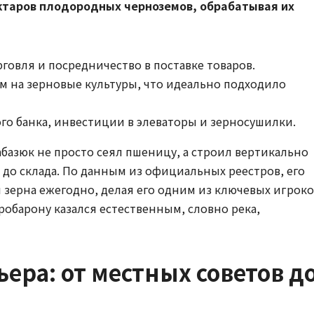
ктаров плодородных черноземов, обрабатывая их
рговля и посредничество в поставке товаров.
сом на зерновые культуры, что идеально подходило
го банка, инвестиции в элеваторы и зерносушилки.
базюк не просто сеял пшеницу, а строил вертикально
до склада. По данным из официальных реестров, его
ерна ежегодно, делая его одним из ключевых игроко
гробарону казался естественным, словно река,
ера: от местных советов д