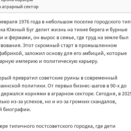
в аграрный сектор
евраля 1976 года в небольшом поселке городского тип
ека Южный Буг делит жизнь на тихие берега и бурные
 и фермами, он вырос в семье, где труд на земле был
ствования. Этот скромный старт в промышленном
фабрикой, заложил основу для его амбиций, которые
рарную империю и политическую карьеру.
оторый превратил советские руины в современный
раинской политики. От первых бизнес-шагов в 90-х до
 держался корнями в аграрном секторе. Сегодня, в 202
лько из-за успехов, но и из-за громких скандалов,
й биографии.
ре типичного постсоветского городка, где дети