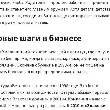
м куске хлеба. Родители — простые рабочие — привили
ствии станет его главным оружием. Хотя детали детств
точниках, соседи из Затонска до сих пор рассказываю
 в ритм посева и жатвы.
рвые шаги в бизнесе
 в Хмельницкий технологический институт, где получи
о был время, когда страна распадалась, а университе
яции. Окончив обучение в 1998-м, он не пошел на
сразу бросился в вихрь предпринимательства.
ура «Ветерок» — появился в 1998 году. Это были
и острый нюх на возможности. Оттуда Лабазюк перешел
ирма Злаковая долина» в 2001-м. Компания начала с
ой земле, но быстро разрослась.
К 2010-м «Злаковая