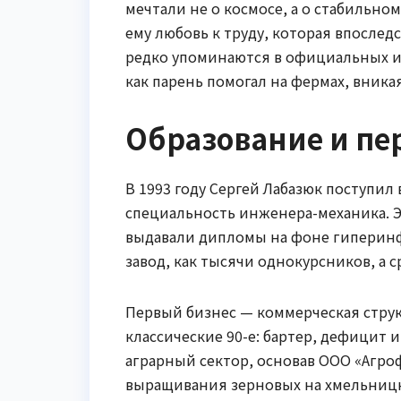
мечтали не о космосе, а о стабильно
ему любовь к труду, которая впослед
редко упоминаются в официальных ис
как парень помогал на фермах, вникая
Образование и пе
В 1993 году Сергей Лабазюк поступил
специальность инженера-механика. Эт
выдавали дипломы на фоне гиперинфл
завод, как тысячи однокурсников, а 
Первый бизнес — коммерческая структ
классические 90-е: бартер, дефицит 
аграрный сектор, основав ООО «Агроф
выращивания зерновых на хмельницк