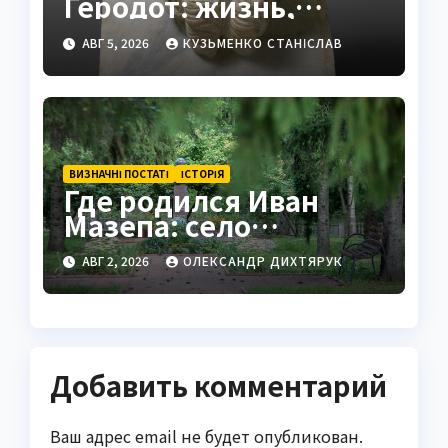
Геродот: жизнь,
труды и наследие
АВГ 5, 2026
КУЗЬМЕНКО СТАНІСЛАВ
ВИЗНАЧНІ ПОСТАТІ
ІСТОРІЯ
Где родился Иван
Мазепа: село
Мазепинцы и корни
АВГ 2, 2026
ОЛЕКСАНДР ДИХТЯРУК
легендарного гетмана
Добавить комментарий
Ваш адрес email не будет опубликован.