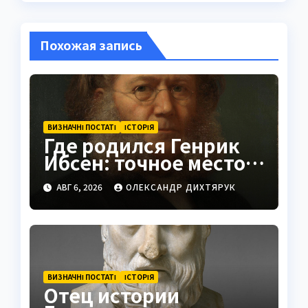
Похожая запись
ВИЗНАЧНІ ПОСТАТІ
ІСТОРІЯ
Где родился Генрик
Ибсен: точное место и
история
АВГ 6, 2026
ОЛЕКСАНДР ДИХТЯРУК
ВИЗНАЧНІ ПОСТАТІ
ІСТОРІЯ
Отец истории