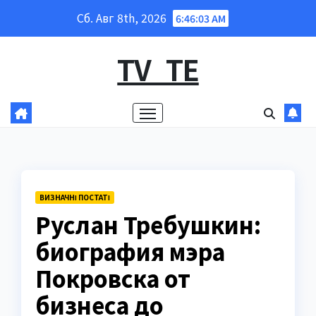
Перейти
Сб. Авг 8th, 2026
6:46:05 AM
к
содержанию
TV_TE
ВИЗНАЧНІ ПОСТАТІ
Руслан Требушкин:
биография мэра
Покровска от
бизнеса до