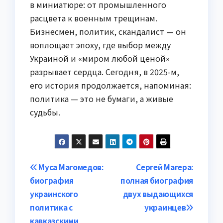
в миниатюре: от промышленного
расцвета к военным трещинам.
Бизнесмен, политик, скандалист — он
воплощает эпоху, где выбор между
Украиной и «миром любой ценой»
разрывает сердца. Сегодня, в 2025-м,
его история продолжается, напоминая:
политика — это не бумаги, а живые
судьбы.
Навигация
Муса Магомедов:
Сергей Магера:
биография
полная биография
по
украинского
двух выдающихся
записям
политика с
украинцев
кавказскими