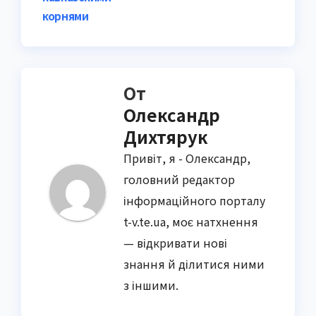
корнями
От
Олександр
Дихтярук
Привіт, я - Олександр,
головний редактор
інформаційного порталу
t-v.te.ua, моє натхнення
— відкривати нові
знання й ділитися ними
з іншими.