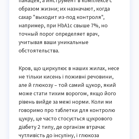
образом жизни; их назначают, когда
сахар "выходит из-под контроля",
например, при HbA1c свыше 7%, но
точный порог определяет врач,
учитывая ваши уникальные
обстоятельства.
Кров, що циркулює в наших жилах, несе
не тільки кисень і поживні речовини,
але й глюкозу – той самий цукор, який
може стати тихим ворогом, якщо його
рівень вийде за межі норми. Коли ми
говоримо про таблетки для контролю
цукру, це часто стосується цукрового
діабету 2 типу, де організм втрачає
чутливість до інсуліну, і глюкоза