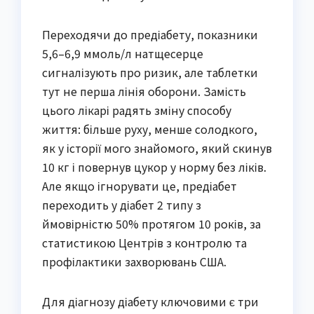
Переходячи до предіабету, показники
5,6–6,9 ммоль/л натщесерце
сигналізують про ризик, але таблетки
тут не перша лінія оборони. Замість
цього лікарі радять зміну способу
життя: більше руху, менше солодкого,
як у історії мого знайомого, який скинув
10 кг і повернув цукор у норму без ліків.
Але якщо ігнорувати це, предіабет
переходить у діабет 2 типу з
ймовірністю 50% протягом 10 років, за
статистикою Центрів з контролю та
профілактики захворювань США.
Для діагнозу діабету ключовими є три