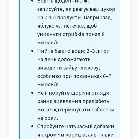
Ведіть щоденник їжі:
записуйте, як реагує ваш цукор
на різні продукти, наприклад,
яблуко vs. тістечко, щоб
уникнути стрибків понад 8
ммоль/л.
Пийте багато води: 2–3 літри
на день допомагають
виводити зайву глюкозу,
особливо при показниках 6–7
ммоль/л.
Не ігноруйте щорічні огляди:
раннє виявлення предіабету
може відтермінувати таблетки
на роки.
Спробуйте натуральні добавки,
як хром чи корицю, але тільки