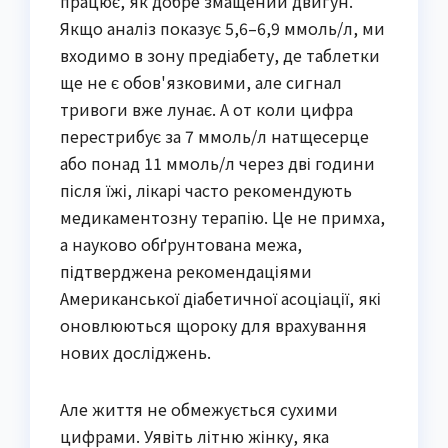
працює, як добре змащений двигун.
Якщо аналіз показує 5,6–6,9 ммоль/л, ми
входимо в зону предіабету, де таблетки
ще не є обов'язковими, але сигнал
тривоги вже лунає. А от коли цифра
перестрибує за 7 ммоль/л натщесерце
або понад 11 ммоль/л через дві години
після їжі, лікарі часто рекомендують
медикаментозну терапію. Це не примха,
а науково обґрунтована межа,
підтверджена рекомендаціями
Американської діабетичної асоціації, які
оновлюються щороку для врахування
нових досліджень.
Але життя не обмежується сухими
цифрами. Уявіть літню жінку, яка