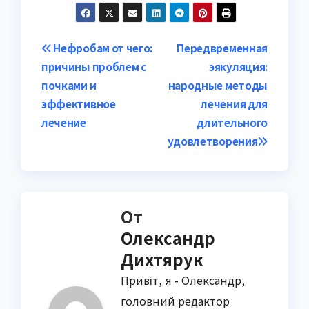
Навигация
Нефробам от чего:
Передвременная
причины проблем с
эякуляция:
по
почками и
народные методы
записям
эффективное
лечения для
лечение
длительного
удовлетворения
От
Олександр
Дихтярук
Привіт, я - Олександр,
головний редактор