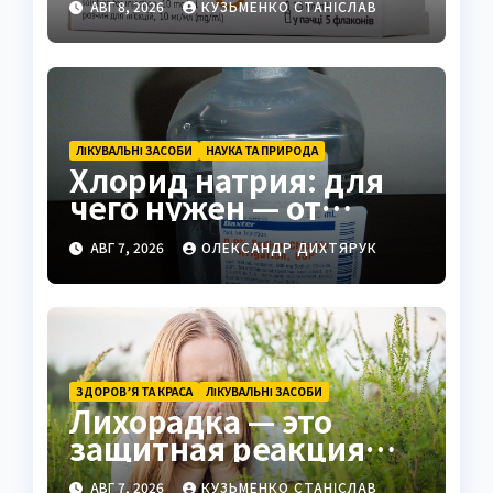
АВГ 8, 2026
КУЗЬМЕНКО СТАНІСЛАВ
ЛІКУВАЛЬНІ ЗАСОБИ
НАУКА ТА ПРИРОДА
Хлорид натрия: для
чего нужен — от
физраствора до
АВГ 7, 2026
ОЛЕКСАНДР ДИХТЯРУК
промышленности
ЗДОРОВ’Я ТА КРАСА
ЛІКУВАЛЬНІ ЗАСОБИ
Лихорадка — это
защитная реакция
организма на
АВГ 7, 2026
КУЗЬМЕНКО СТАНІСЛАВ