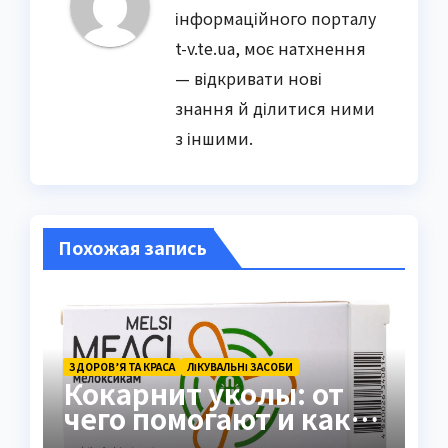
інформаційного порталу
t-v.te.ua, моє натхнення
— відкривати нові
знання й ділитися ними
з іншими.
Похожая запись
ЗДОРОВ’Я ТА КРАСА
ЛІКУВАЛЬНІ ЗАСОБИ
Кокарнит уколы: от
чего помогают и как
работают