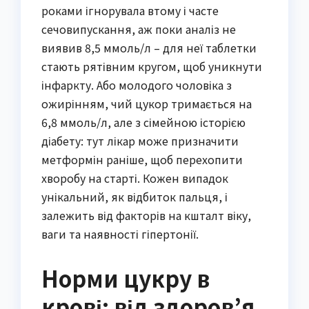
роками ігнорувала втому і часте
сечовипускання, аж поки аналіз не
виявив 8,5 ммоль/л – для неї таблетки
стають рятівним кругом, щоб уникнути
інфаркту. Або молодого чоловіка з
ожирінням, чий цукор тримається на
6,8 ммоль/л, але з сімейною історією
діабету: тут лікар може призначити
метформін раніше, щоб перехопити
хворобу на старті. Кожен випадок
унікальний, як відбиток пальця, і
залежить від факторів на кшталт віку,
ваги та наявності гіпертонії.
Норми цукру в
крові: від здоров’я