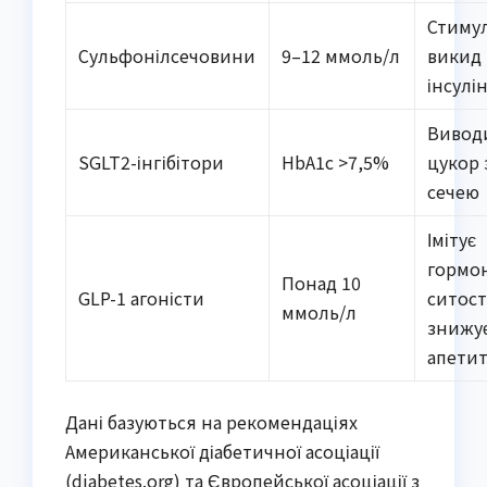
Стиму
Сульфонілсечовини
9–12 ммоль/л
викид
інсулі
Вивод
SGLT2-інгібітори
HbA1c >7,5%
цукор 
сечею
Імітує
гормо
Понад 10
GLP-1 агоністи
ситост
ммоль/л
знижу
апети
Дані базуються на рекомендаціях
Американської діабетичної асоціації
(diabetes.org) та Європейської асоціації з