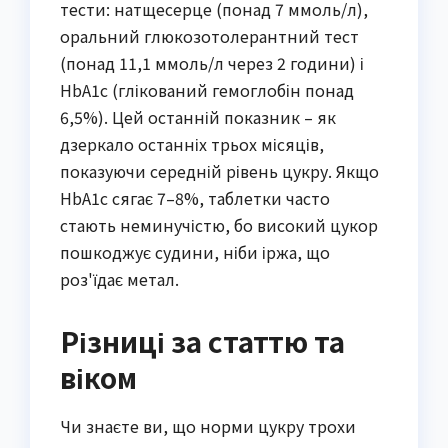
тести: натщесерце (понад 7 ммоль/л),
оральний глюкозотолерантний тест
(понад 11,1 ммоль/л через 2 години) і
HbA1c (глікований гемоглобін понад
6,5%). Цей останній показник – як
дзеркало останніх трьох місяців,
показуючи середній рівень цукру. Якщо
HbA1c сягає 7–8%, таблетки часто
стають неминучістю, бо високий цукор
пошкоджує судини, ніби іржа, що
роз'їдає метал.
Різниці за статтю та
віком
Чи знаєте ви, що норми цукру трохи