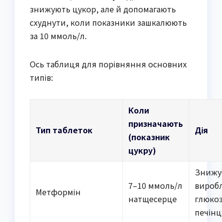
знижують цукор, але й допомагають
схуднути, коли показники зашкалюють
за 10 ммоль/л.
Ось таблиця для порівняння основних
типів:
Коли
призначають
Тип таблеток
Дія
(показник
цукру)
Знижу
7–10 ммоль/л
вироб
Метформін
натщесерце
глюкоз
печінц