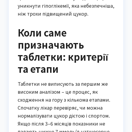
уникнути гіпоглікемії, яка небезпечніша,
ніж трохи підвищений цукор.
Коли саме
призначають
таблетки: критерії
та етапи
Таблетки не виписують за першим же
високим аналізом – це процес, як
сходження на гору з кількома етапами.
Спочатку лікар перевіряє, чи можна
нормалізувати цукор дієтою і спортом.
Якщо після 3–6 місяців показники не
падають нижче 7 ммоль/л натщесерце,