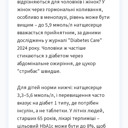
відрізняються для чоловіків і жінок? У
жінок через гормональні коливання,
особливо в менопаузі, рівень може бути
вищим – до 5,9 ммоль/л натщесерце
вважається прийнятним, за даними
досліджень у журналі "Diabetes Care"
2024 року. Чоловіки ж частіше
стикаються з діабетом через
абдомінальне ожиріння, де цукор
"стрибає" швидше.
Для дітей норми нижчі: натщесерце
3,3–5,6 ммоль/л, і перевищення часто
вказує на діабет 1 типу, де потрібен
інсулін, а не таблетки. У літніх людей,
старших 65 років, лікарі терпиміші –
цільовий HbA1c може бути до 8%, щоб