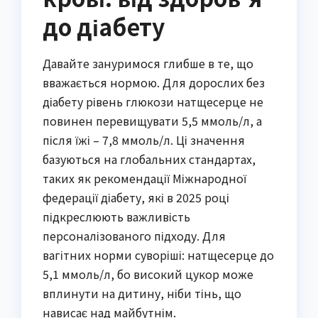
до діабету
Давайте зануримося глибше в те, що
вважається нормою. Для дорослих без
діабету рівень глюкози натщесерце не
повинен перевищувати 5,5 ммоль/л, а
після їжі – 7,8 ммоль/л. Ці значення
базуються на глобальних стандартах,
таких як рекомендації Міжнародної
федерації діабету, які в 2025 році
підкреслюють важливість
персоналізованого підходу. Для
вагітних норми суворіші: натщесерце до
5,1 ммоль/л, бо високий цукор може
вплинути на дитину, ніби тінь, що
нависає над майбутнім.