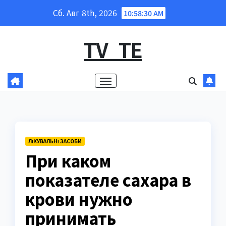
Перейти
Сб. Авг 8th, 2026
10:58:31 AM
к
содержанию
TV_TE
ЛІКУВАЛЬНІ ЗАСОБИ
При каком
показателе сахара в
крови нужно
принимать