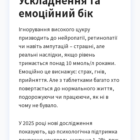
емоційний бік
Ігнорування високого цукру
призводить до нейропатії, ретинопатії
чи навіть ампутацій – страшні, але
реальні наслідки, якщо рівень
тримається понад 10 ммоль/л роками.
Емоційно це виснажує: страх, гнів,
прийняття. Але з таблетками багато хто
повертається до нормального життя,
подорожуючи чи працюючи, як ні в
чому не бувало.
У 2025 році нові дослідження
показують, що психологічна підтримка
покращує контроль цукру на 1–2%, тож