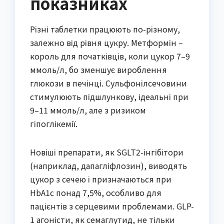
показниках
Різні таблетки працюють по-різному,
залежно від рівня цукру. Метформін –
король для початківців, коли цукор 7–9
ммоль/л, бо зменшує вироблення
глюкози в печінці. Сульфонілсечовини
стимулюють підшлункову, ідеальні при
9–11 ммоль/л, але з ризиком
гіпоглікемії.
Новіші препарати, як SGLT2-інгібітори
(наприклад, дапагліфлозин), виводять
цукор з сечею і призначаються при
HbA1c понад 7,5%, особливо для
пацієнтів з серцевими проблемами. GLP-
1 агоністи, як семаглутид, не тільки