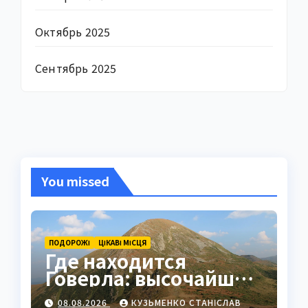
Октябрь 2025
Сентябрь 2025
You missed
ПОДОРОЖІ
ЦІКАВІ МІСЦЯ
Где находится
Говерла: высочайшая
вершина Украины в
08.08.2026
КУЗЬМЕНКО СТАНІСЛАВ