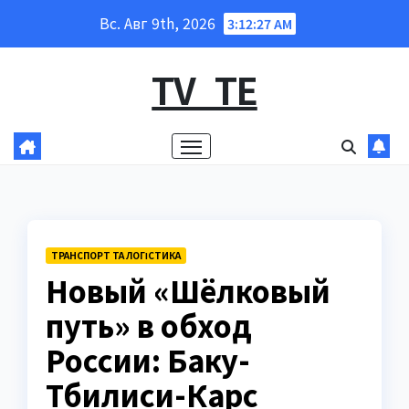
Перейти
Вс. Авг 9th, 2026
3:12:28 AM
к
содержанию
TV_TE
ТРАНСПОРТ ТА ЛОГІСТИКА
Новый «Шёлковый
путь» в обход
России: Баку-
Тбилиси-Карс