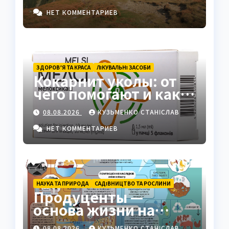
сердце Карпат
НЕТ КОММЕНТАРИЕВ
ЗДОРОВ’Я ТА КРАСА
ЛІКУВАЛЬНІ ЗАСОБИ
Кокарнит уколы: от
чего помогают и как
работают
08.08.2026
КУЗЬМЕНКО СТАНІСЛАВ
НЕТ КОММЕНТАРИЕВ
НАУКА ТА ПРИРОДА
САДІВНИЦТВО ТА РОСЛИНИ
Продуценты —
основа жизни на
Земле: полный гид
08.08.2026
КУЗЬМЕНКО СТАНІСЛАВ