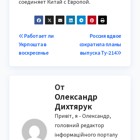
соединяет Китай с Европой.
Навигация
Работает ли
Россия вдвое
Укрпошта в
сократила планы
по
воскресенье
выпуска Ту-214
записям
От
Олександр
Дихтярук
Привіт, я - Олександр,
головний редактор
інформаційного порталу