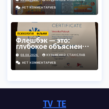
НЕТ КОММЕНТАРИЕВ
ПСИХОЛОГІЯ
ФІЛЬМИ
Флешбэк — это:
глубокое объяснение
явления в
08.08.2026
КУЗЬМЕНКО СТАНІСЛАВ
психологии, кино и
жизни
НЕТ КОММЕНТАРИЕВ
TV_TE