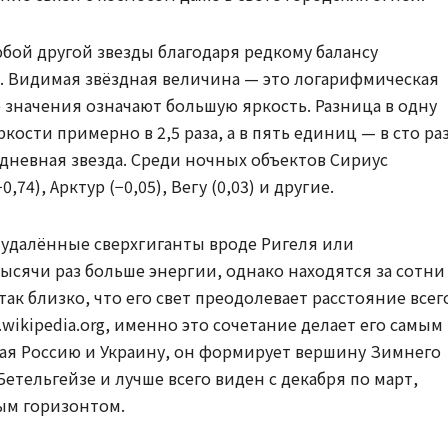
бой другой звезды благодаря редкому балансу
. Видимая звёздная величина — это логарифмическая
 значения означают большую яркость. Разница в одну
ости примерно в 2,5 раза, а в пять единиц — в сто раз
 дневная звезда. Среди ночных объектов Сириус
,74), Арктур (−0,05), Вегу (0,03) и другие.
е удалённые сверхгиганты вроде Ригеля или
ысячи раз больше энергии, однако находятся за сотни
ак близко, что его свет преодолевает расстояние всег
.wikipedia.org, именно это сочетание делает его самым
ая Россию и Украину, он формирует вершину Зимнего
етельгейзе и лучше всего виден с декабря по март,
ым горизонтом.