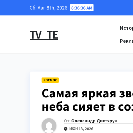
Перейти
Сб. Авг 8th, 2026
8:36:37 AM
к
содержанию
Исто
TV_TE
Рекл
КОСМОС
Самая яркая з
неба сияет в с
От
Олександр Дихтярук
ИЮН 13, 2026