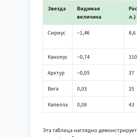
Звезда
Видимая
Рас
величина
л.)
Сириус
−1,46
8,6
Канопус
−0,74
310
Арктур
−0,05
37
Вега
0,03
25
Капелла
0,08
43
Эта таблица наглядно демонстрируе