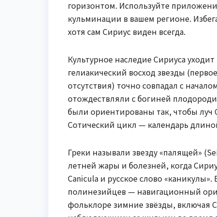
горизонтом. Используйте приложения 
кульминации в вашем регионе. Избега
хотя сам Сириус виден всегда.
Культурное наследие Сириуса уходит
гелиакический восход звезды (перво
отсутствия) точно совпадал с начало
отождествляли с богиней плодородия
были ориентированы так, чтобы луч С
Сотический цикл — календарь длиной
Греки называли звезду «палящей» (Se
летней жары и болезней, когда Сири
Canicula и русское слово «каникулы»
полинезийцев — навигационный орие
фольклоре зимние звёзды, включая С