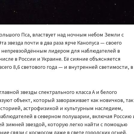
Большого Пса, властвует над ночным небом Земли с
а звезда почти в два раза ярче Канопуса — своего
я непревзойдённым лидером для наблюдателей в
числе в России и Украине. Её сияние объясняется
его 8,6 светового года — и внутренней светимости, в
главной звезды спектрального класса A и белого
зуют объект, который завораживает как новичков, так
историей, астрофизикой и культурным наследием,
наблюдателей в северном полушарии, включая Россию 
ей зимней звездой, которую легко найти с помощью
ие связи с космосом даже в свете городских огней.