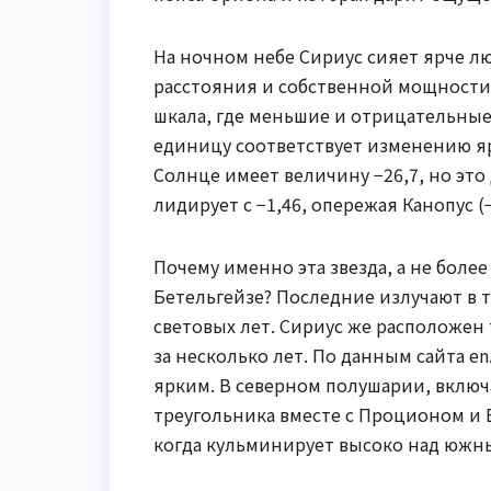
На ночном небе Сириус сияет ярче лю
расстояния и собственной мощности
шкала, где меньшие и отрицательные
единицу соответствует изменению ярк
Солнце имеет величину −26,7, но это
лидирует с −1,46, опережая Канопус (−0
Почему именно эта звезда, а не боле
Бетельгейзе? Последние излучают в т
световых лет. Сириус же расположен т
за несколько лет. По данным сайта en
ярким. В северном полушарии, включ
треугольника вместе с Проционом и Б
когда кульминирует высоко над южн