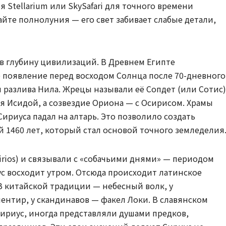
Stellarium или SkySafari для точного времени
йте полнолуния — его свет забивает слабые детали,
 в глубину цивилизаций. В Древнем Египте
е появление перед восходом Солнца после 70-дневного
м разлива Нила. Жрецы называли её Сопдет (или Сотис)
 Исидой, а созвездие Ориона — с Осирисом. Храмы
ириуса падал на алтарь. Это позволило создать
 1460 лет, который стал основой точного земледелия
irios) и связывали с «собачьими днями» — периодом
ус восходит утром. Отсюда происходит латинское
. В китайской традиции — небесный волк, у
нтир, у скандинавов — факел Локи. В славянском
ириус, иногда представляли душами предков,