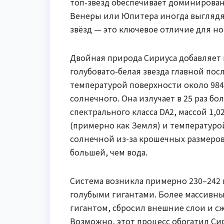
топ-звёзд обеспечивает доминирова
Венеры или Юпитера иногда выглядя
звёзд — это ключевое отличие для но
Двойная природа Сириуса добавляет г
голубовато-белая звезда главной пос
температурой поверхности около 9845
солнечного. Она излучает в 25 раз б
спектрального класса DA2, массой 1,0
(примерно как Земля) и температурой 
солнечной из-за крошечных размеров
большей, чем вода.
Система возникла примерно 230–242 
голубыми гигантами. Более массивны
гигантом, сбросил внешние слои и сж
Возможно, этот процесс обогатил Сир