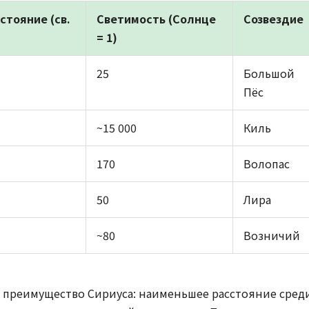
стояние (св.
Светимость (Солнце
Созвездие
= 1)
25
Большой
Пёс
~15 000
Киль
170
Волопас
50
Лира
~80
Возничий
т преимущество Сириуса: наименьшее расстояние сред