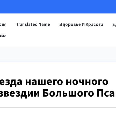
рия
Translated Name
Здоровье И Красота
Е
ама
везда нашего ночного
озвездии Большого Пса