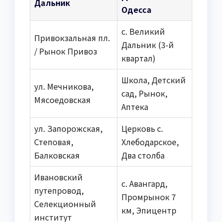
Дальник
Одесса
с. Великий
Привокзальная пл.
Дальник (3-й
/ Рынок Привоз
квартал)
Школа, Детский
ул. Мечникова,
сад, Рынок,
Мясоедовская
Аптека
ул. Запорожская,
Церковь с.
Степовая,
Хлебодарское,
Балковская
Два столба
Ивановский
с. Авангард,
путепровод,
Промрынок 7
Селекционный
км, Эпицентр
институт