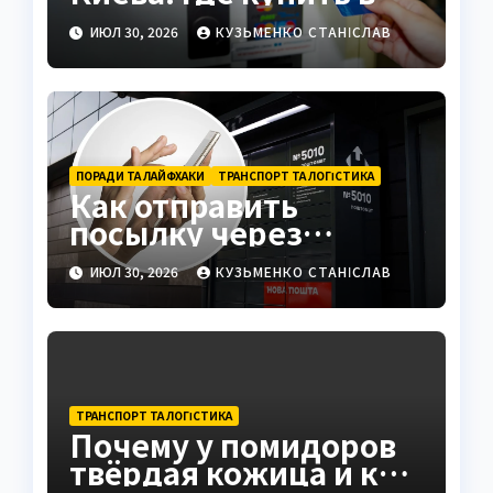
2026 году
ИЮЛ 30, 2026
КУЗЬМЕНКО СТАНІСЛАВ
ПОРАДИ ТА ЛАЙФХАКИ
ТРАНСПОРТ ТА ЛОГІСТИКА
Как отправить
посылку через
постамат: полная
ИЮЛ 30, 2026
КУЗЬМЕНКО СТАНІСЛАВ
инструкция 2026
ТРАНСПОРТ ТА ЛОГІСТИКА
Почему у помидоров
твёрдая кожица и как