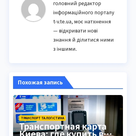
головний редактор
інформаційного порталу
t-v.te.ua, моє натхнення
— відкривати нові
знання й ділитися ними
з іншими.
Похожая запись
ТРАНСПОРТ ТА ЛОГІСТИКА
Транспортная карта
Киева: где купить в