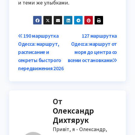
и теми же улыбками.
Навигация
190 маршрутка
127 маршрутка
Одесса: маршрут,
Одесса: маршрут от
по
расписание и
моря до центра со
записям
секреты быстрого
всеми остановками
передвижения 2026
От
Олександр
Дихтярук
Привіт, я - Олександр,