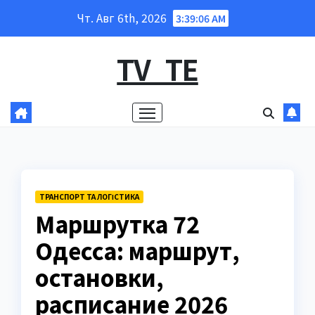
Перейти
Чт. Авг 6th, 2026
3:39:07 AM
к
содержанию
TV_TE
ТРАНСПОРТ ТА ЛОГІСТИКА
Маршрутка 72
Одесса: маршрут,
остановки,
расписание 2026