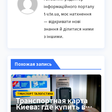
інформаційного порталу
t-v.te.ua, моє натхнення
— відкривати нові
знання й ділитися ними
з іншими.
Похожая запись
ТРАНСПОРТ ТА ЛОГІСТИКА
Транспортная карта
Киева: где купить в