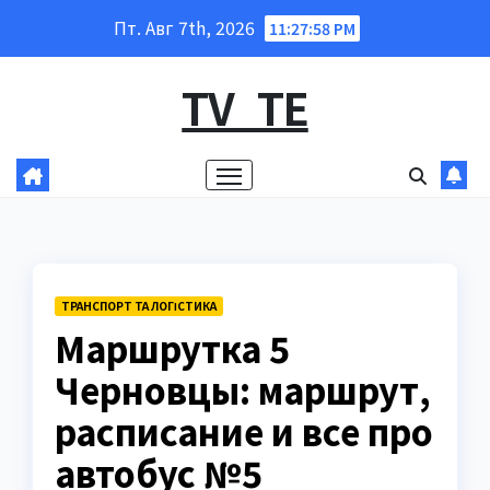
Перейти
Пт. Авг 7th, 2026
11:27:58 PM
к
содержанию
TV_TE
ТРАНСПОРТ ТА ЛОГІСТИКА
Маршрутка 5
Черновцы: маршрут,
расписание и все про
автобус №5