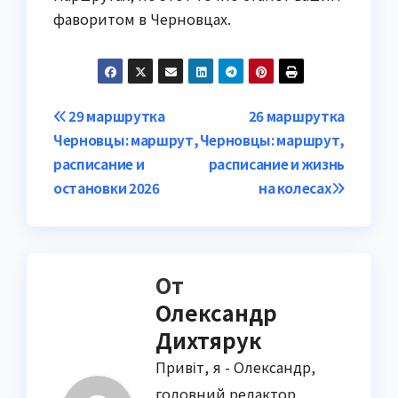
фаворитом в Черновцах.
Навигация
29 маршрутка
26 маршрутка
Черновцы: маршрут,
Черновцы: маршрут,
по
расписание и
расписание и жизнь
записям
остановки 2026
на колесах
От
Олександр
Дихтярук
Привіт, я - Олександр,
головний редактор