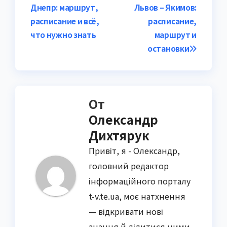
Днепр: маршрут,
Львов – Якимов:
по
расписание и всё,
расписание,
записям
что нужно знать
маршрут и
остановки
От
Олександр
Дихтярук
Привіт, я - Олександр,
головний редактор
інформаційного порталу
t-v.te.ua, моє натхнення
— відкривати нові
знання й ділитися ними