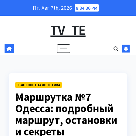
Перейти
Пт. Авг 7th, 2026
8:34:37 PM
к
содержанию
TV_TE
ТРАНСПОРТ ТА ЛОГІСТИКА
Маршрутка №7
Одесса: подробный
маршрут, остановки
и секреты