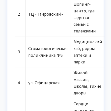
шопинг-
центр, где
2
ТЦ «Таировский»
садятся
семьи с
тележками
Медицинский
Стоматологическая
хаб, рядом
3
поликлиника №6
аптеки и
парки
Жилой
массив,
4
ул. Офицерская
школы, тихие
дворы
Сердце
промзоны: