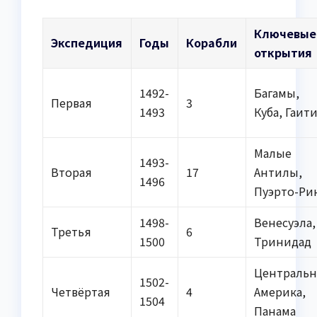
Ключевые
Экспедиция
Годы
Корабли
открытия
1492-
Багамы,
Первая
3
1493
Куба, Гаит
Малые
1493-
Вторая
17
Антилы,
1496
Пуэрто-Ри
1498-
Венесуэла,
Третья
6
1500
Тринидад
Центральн
1502-
Четвёртая
4
Америка,
1504
Панама