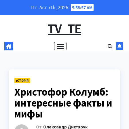
Перейти
Пт. Авг 7th, 2026
5:58:58 AM
к
содержанию
TV_TE
ІСТОРІЯ
Христофор Колумб:
интересные факты и
мифы
От
Олександр Дихтярук