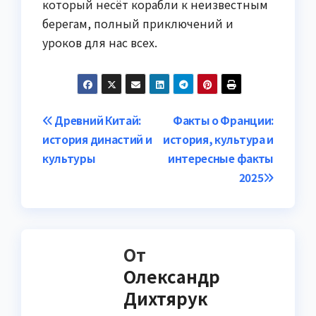
который несёт корабли к неизвестным
берегам, полный приключений и
уроков для нас всех.
Навигация
Древний Китай:
Факты о Франции:
история династий и
история, культура и
по
культуры
интересные факты
записям
2025
От
Олександр
Дихтярук