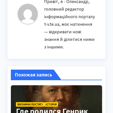
Привіт, я - Олександр,
головний редактор
інформаційного порталу
t-v.te.ua, моє натхнення
— відкривати нові
знання й ділитися ними
з іншими.
Похожая запись
ВИЗНАЧНІ ПОСТАТІ
ІСТОРІЯ
Где родился Генрик