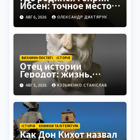
Ибсен: точное место и
история
АВГ 6, 2026
ОЛЕКСАНДР ДИХТЯРУК
ВИЗНАЧНІ ПОСТАТІ
ІСТОРІЯ
Отец истории
Геродот: жизнь,
труды и наследие
АВГ 5, 2026
КУЗЬМЕНКО СТАНІСЛАВ
ІСТОРІЯ
КНИЖКИ ТА ЛІТЕРАТУРА
Как Дон Кихот назвал