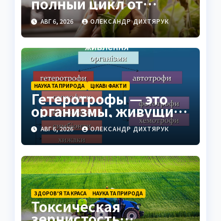
полный цикл от
семени до спелого
АВГ 6, 2026
ОЛЕКСАНДР ДИХТЯРУК
ореха
НАУКА ТА ПРИРОДА
ЦІКАВІ ФАКТИ
Гетеротрофы — это
организмы, живущие
за счёт готовой
АВГ 6, 2026
ОЛЕКСАНДР ДИХТЯРУК
органики
ЗДОРОВ’Я ТА КРАСА
НАУКА ТА ПРИРОДА
Токсическая
зернистость