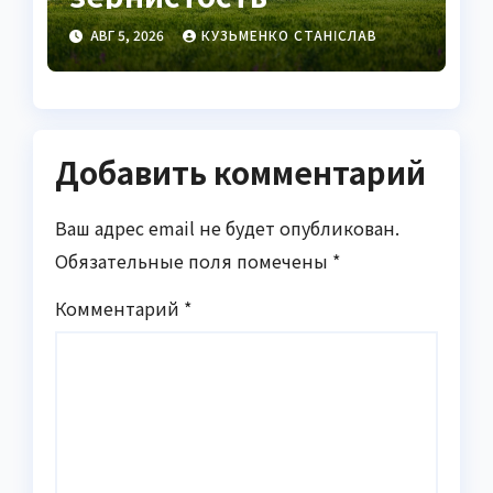
нейтрофилов —
АВГ 5, 2026
КУЗЬМЕНКО СТАНІСЛАВ
важный маркер
воспаления
Добавить комментарий
Ваш адрес email не будет опубликован.
Обязательные поля помечены
*
Комментарий
*