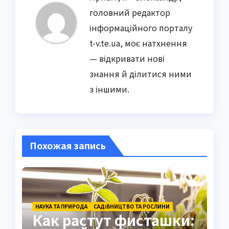
головний редактор
інформаційного порталу
t-v.te.ua, моє натхнення
— відкривати нові
знання й ділитися ними
з іншими.
Похожая запись
НАУКА ТА ПРИРОДА
САДІВНИЦТВО ТА РОСЛИНИ
Как растут фисташки: