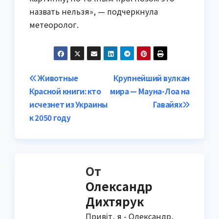
назвать нельзя», — подчеркнула
метеоролог.
Навигация
Животные
Крупнейший вулкан
Красной книги: кто
мира — Мауна-Лоа на
по
исчезнет из Украины
Гавайях
записям
к 2050 году
От
Олександр
Дихтярук
Привіт, я - Олександр,