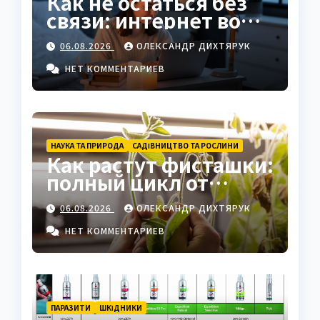
Как не остаться без
связи: интернет во
время отключений
06.08.2026
ОЛЕКСАНДР ДИХТЯРУК
света
НЕТ КОММЕНТАРИЕВ
НАУКА ТА ПРИРОДА
САДІВНИЦТВО ТА РОСЛИНИ
Как растут фисташки:
полный цикл от
семени до спелого
06.08.2026
ОЛЕКСАНДР ДИХТЯРУК
ореха
НЕТ КОММЕНТАРИЕВ
ПАРАЗИТИ
ШКІДНИКИ