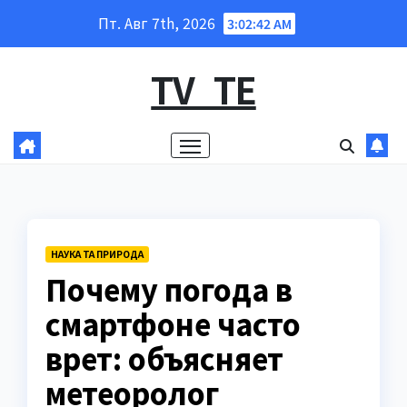
Перейти
Пт. Авг 7th, 2026
3:02:43 AM
к
содержанию
TV_TE
НАУКА ТА ПРИРОДА
Почему погода в
смартфоне часто
врет: объясняет
метеоролог