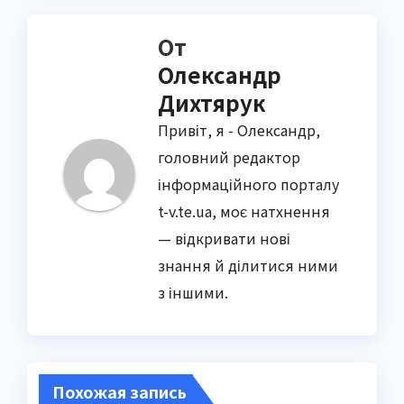
От
Олександр
Дихтярук
Привіт, я - Олександр,
головний редактор
інформаційного порталу
t-v.te.ua, моє натхнення
— відкривати нові
знання й ділитися ними
з іншими.
Похожая запись