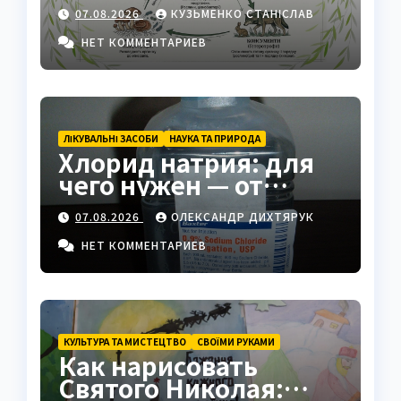
экосистемы
07.08.2026
КУЗЬМЕНКО СТАНІСЛАВ
НЕТ КОММЕНТАРИЕВ
ЛІКУВАЛЬНІ ЗАСОБИ
НАУКА ТА ПРИРОДА
Хлорид натрия: для
чего нужен — от
физраствора до
07.08.2026
ОЛЕКСАНДР ДИХТЯРУК
промышленности
НЕТ КОММЕНТАРИЕВ
КУЛЬТУРА ТА МИСТЕЦТВО
СВОЇМИ РУКАМИ
Как нарисовать
Святого Николая: