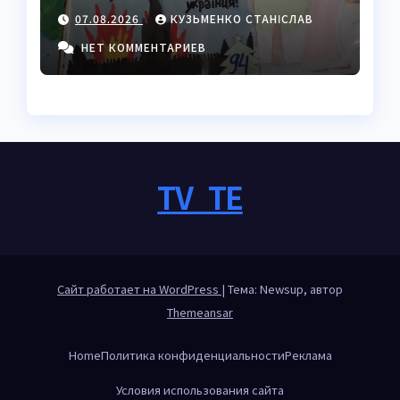
полный пошаговый
07.08.2026
КУЗЬМЕНКО СТАНІСЛАВ
гайд с секретами
мастеров
НЕТ КОММЕНТАРИЕВ
TV_TE
Сайт работает на WordPress
|
Тема: Newsup, автор
Themeansar
Home
Политика конфиденциальности
Реклама
Условия использования сайта