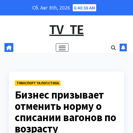
Перейти
Сб. Авг 8th, 2026
6:40:39 AM
к
содержанию
TV_TE
ТРАНСПОРТ ТА ЛОГІСТИКА
Бизнес призывает
отменить норму о
списании вагонов по
возрасту