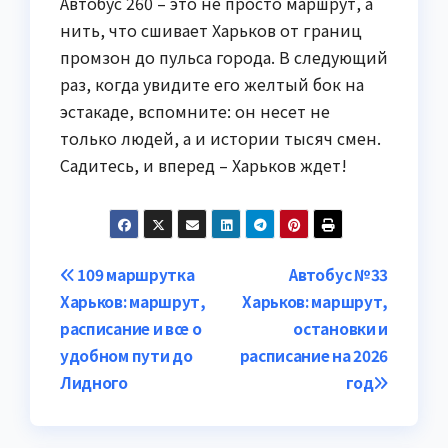
Автобус 260 – это не просто маршрут, а
нить, что сшивает Харьков от границ
промзон до пульса города. В следующий
раз, когда увидите его желтый бок на
эстакаде, вспомните: он несет не
только людей, а и истории тысяч смен.
Садитесь, и вперед – Харьков ждет!
Навигация
109 маршрутка
Автобус №33
Харьков: маршрут,
Харьков: маршрут,
по
расписание и все о
остановки и
записям
удобном пути до
расписание на 2026
Лидного
год