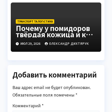
ТРАНСПОРТ ТА ЛОГІСТИКА
Почему у помидоров
твёрдая кожица и как
это исправить
ИЮЛ 29, 2026
ОЛЕКСАНДР ДИХТЯРУК
Добавить комментарий
Ваш адрес email не будет опубликован.
Обязательные поля помечены
*
Комментарий
*