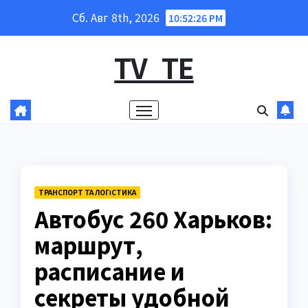
Перейти
Сб. Авг 8th, 2026
10:52:27 PM
к
содержанию
TV_TE
ТРАНСПОРТ ТА ЛОГІСТИКА
Автобус 260 Харьков:
маршрут,
расписание и
секреты удобной