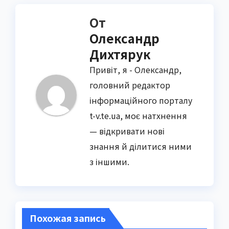
От
Олександр
Дихтярук
Привіт, я - Олександр,
головний редактор
інформаційного порталу
t-v.te.ua, моє натхнення
— відкривати нові
знання й ділитися ними
з іншими.
Похожая запись