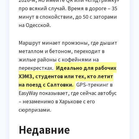
про всякий случай. Время в дороге – 35
минут в спокойствии, до 50 с заторами
на Одесской.
Маршрут минает промзоны, где дышит
металлом и бетоном, переходит в
жилые районы с кофейнями на
перекрестках.
Идеально для рабочих
ХЭМЗ, студентов или тех, кто летит
на поезд с Салтовки.
GPS-трекинг в
EasyWay показывает, где сейчас автобус
– незаменимо в Харькове с его
сюрпризами.
Недавние