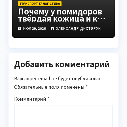
ТРАНСПОРТ ТА ЛОГІСТИКА
Почему у помидоров
твёрдая кожица и как
это исправить
ИЮЛ 29, 2026
ОЛЕКСАНДР ДИХТЯРУК
Добавить комментарий
Ваш адрес email не будет опубликован.
Обязательные поля помечены
*
Комментарий
*