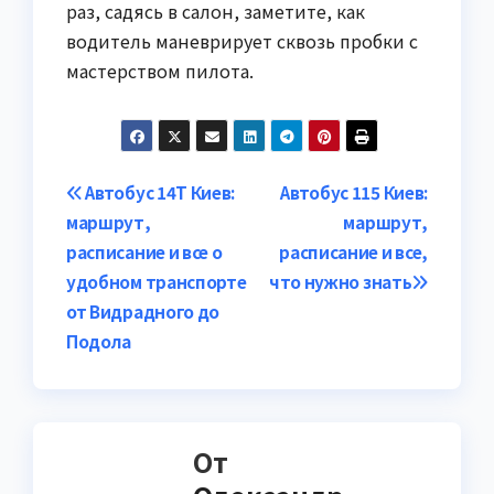
раз, садясь в салон, заметите, как
водитель маневрирует сквозь пробки с
мастерством пилота.
Навигация
Автобус 14Т Киев:
Автобус 115 Киев:
маршрут,
маршрут,
по
расписание и все о
расписание и все,
записям
удобном транспорте
что нужно знать
от Видрадного до
Подола
От