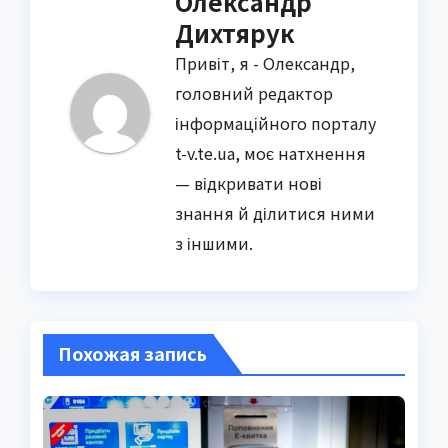
Олександр
Дихтярук
Привіт, я - Олександр,
головний редактор
інформаційного порталу
t-v.te.ua, моє натхнення
— відкривати нові
знання й ділитися ними
з іншими.
Похожая запись