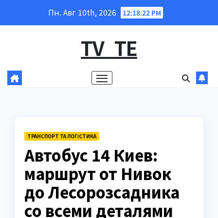
Перейти
Пн. Авг 10th, 2026
12:18:24 PM
к
содержанию
TV_TE
ТРАНСПОРТ ТА ЛОГІСТИКА
Автобус 14 Киев:
маршрут от Нивок
до Лесорозсадника
со всеми деталями