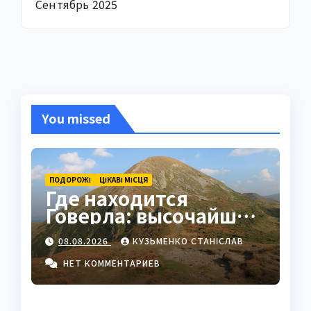
Сентябрь 2025
You missed
ПОДОРОЖІ
ЦІКАВІ МІСЦЯ
Где находится
Говерла: высочайшая
вершина Украины в
08.08.2026
КУЗЬМЕНКО СТАНІСЛАВ
сердце Карпат
НЕТ КОММЕНТАРИЕВ