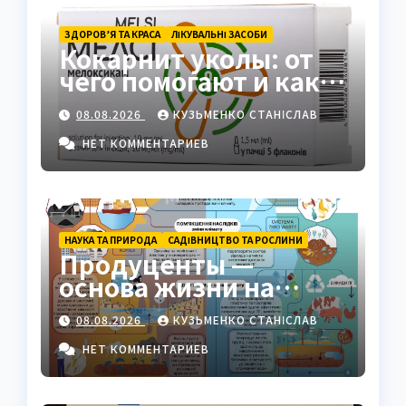
ЗДОРОВ’Я ТА КРАСА
ЛІКУВАЛЬНІ ЗАСОБИ
Кокарнит уколы: от
чего помогают и как
работают
08.08.2026
КУЗЬМЕНКО СТАНІСЛАВ
НЕТ КОММЕНТАРИЕВ
НАУКА ТА ПРИРОДА
САДІВНИЦТВО ТА РОСЛИНИ
Продуценты —
основа жизни на
Земле: полный гид
08.08.2026
КУЗЬМЕНКО СТАНІСЛАВ
НЕТ КОММЕНТАРИЕВ