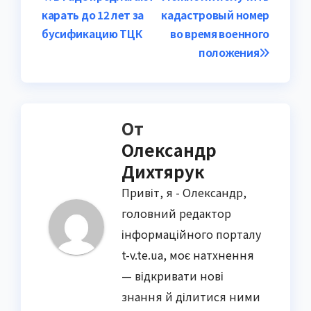
Навигация
карать до 12 лет за
кадастровый номер
по
бусификацию ТЦК
во время военного
записям
положения
От
Олександр
Дихтярук
Привіт, я - Олександр,
головний редактор
інформаційного порталу
t-v.te.ua, моє натхнення
— відкривати нові
знання й ділитися ними