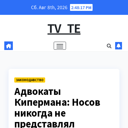
Перейти
Сб. Авг 8th, 2026
2:48:18 PM
к
содержанию
TV_TE
ЗАКОНОДАВСТВО
Адвокаты
Кипермана: Носов
никогда не
представлял