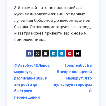
8-й трамвай – это не просто рейс, а
кусочек львовской жизни: от первых
лучей над Соборной до вечерних огней
Сыхова. Он эволюционирует, как город,
и завтра может привезти вас к новым
приключениям...
Навигация
Автобус 48 Львов:
Троллейбус Б в
маршрут,
Днепре: кольцевой
по
расписание 2026 и
маршрут, что
записям
хитрости для
пульсирует городом
быстрого
перемещения