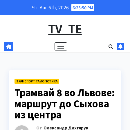
Перейти
Чт. Авг 6th, 2026
6:25:51 PM
к
содержанию
TV_TE
ТРАНСПОРТ ТА ЛОГІСТИКА
Трамвай 8 во Львове:
маршрут до Сыхова
из центра
От
Олександр Дихтярук