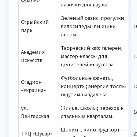
лавочки для паузы.
Зеленый оазис: прогулки,
Стрыйский
велосипеды, пикники
1
парк
летом.
Творческий хаб: галереи,
Академия
мастер-классы для
1
искусств
ценителей искусства.
Футбольные фанаты,
Стадион
концерты; энергия толпы
1
«Украина»
ощутима издалека.
ул.
Жилье, школы; переход к
1
Венгерская
спальным кварталам.
Шопинг, кино, фудкорт –
ТРЦ «Шувар»
2