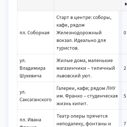
Старт в центре: соборы,
кафе, рядом
пл. Соборная
Железнодорожный
0
вокзал. Идеально для
туристов.
ул.
Жилые дома, маленькие
Владимира
магазинчики – типичный
2
Шухевича
львовский уют.
Галереи, кафе; рядом ЛНУ
ул.
им. Франко – студенческая
5
Саксаганского
жизнь кипит.
Театр оперы прячется
пл. Ивана
неподалеку, фонтаны и
7
Франко