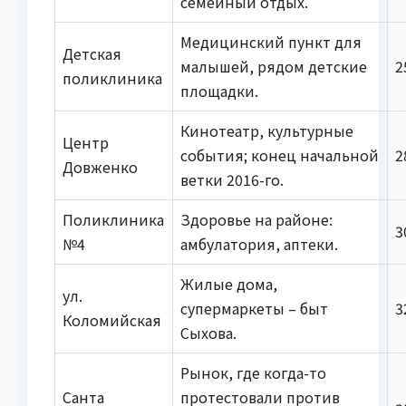
семейный отдых.
Медицинский пункт для
Детская
малышей, рядом детские
2
поликлиника
площадки.
Кинотеатр, культурные
Центр
события; конец начальной
2
Довженко
ветки 2016-го.
Поликлиника
Здоровье на районе:
3
№4
амбулатория, аптеки.
Жилые дома,
ул.
супермаркеты – быт
3
Коломийская
Сыхова.
Рынок, где когда-то
Санта
протестовали против