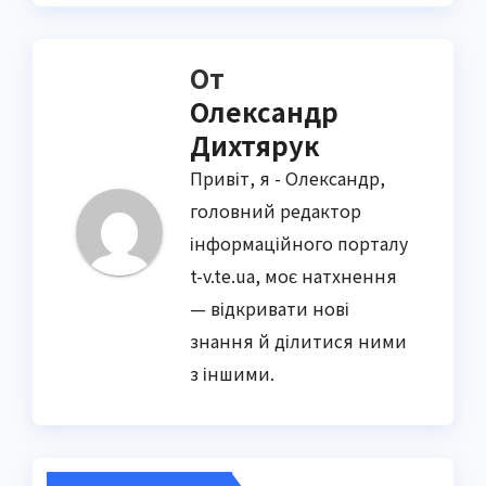
От
Олександр
Дихтярук
Привіт, я - Олександр,
головний редактор
інформаційного порталу
t-v.te.ua, моє натхнення
— відкривати нові
знання й ділитися ними
з іншими.