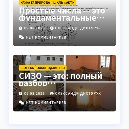
НАУКА ТА ПРИРОДА
ЦІКАВІ ФАКТИ
Простые числа — это
фундаментальные
«атомы» математики
09.08.2026
ОЛЕКСАНДР ДИХТЯРУК
НЕТ КОММЕНТАРИЕВ
БЕЗПЕКА
ЗАКОНОДАВСТВО
СИЗО — это: полный
разбор
следственного
09.08.2026
ОЛЕКСАНДР ДИХТЯРУК
изолятора в Украине
НЕТ КОММЕНТАРИЕВ