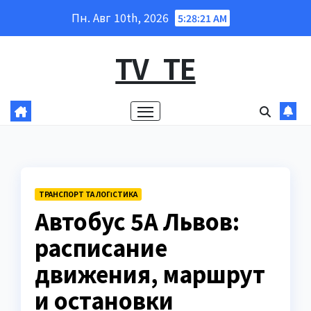
Перейти
Пн. Авг 10th, 2026
5:28:22 AM
к
содержанию
TV_TE
ТРАНСПОРТ ТА ЛОГІСТИКА
Автобус 5А Львов:
расписание
движения, маршрут
и остановки