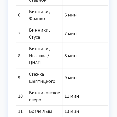
Винники,
6
6 мин
Франко
Винники,
7
7 мин
Стуса
Винники,
8
Ивасюка /
8 мин
ЦНАП
Стежка
9
9 мин
Шептицкого
Винниковское
10
11 мин
озеро
11
Возле Льва
13 мин