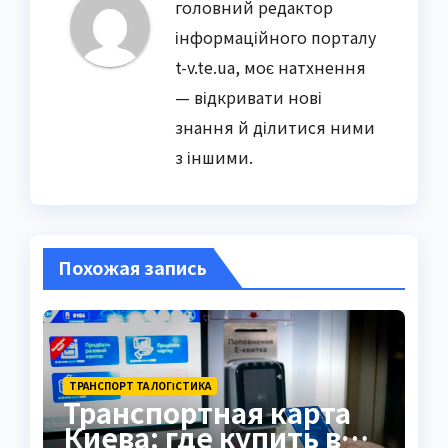
головний редактор
інформаційного порталу
t-v.te.ua, моє натхнення
— відкривати нові
знання й ділитися ними
з іншими.
Похожая запись
ТРАНСПОРТ ТА ЛОГІСТИКА
Транспортная карта
Киева: где купить в