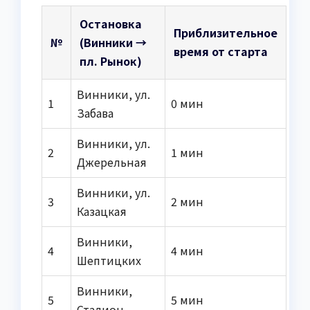
Остановка
Приблизительное
№
(Винники →
время от старта
пл. Рынок)
Винники, ул.
1
0 мин
Забава
Винники, ул.
2
1 мин
Джерельная
Винники, ул.
3
2 мин
Казацкая
Винники,
4
4 мин
Шептицких
Винники,
5
5 мин
Стадион