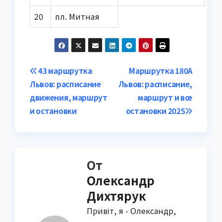
20
пл. Митная
Навигация
43 маршрутка
Маршрутка 180А
Львов: расписание
Львов: расписание,
по
движения, маршрут
маршрут и все
записям
и остановки
остановки 2025
От
Олександр
Дихтярук
Привіт, я - Олександр,