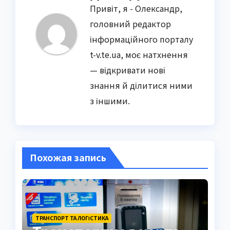
Привіт, я - Олександр,
головний редактор
інформаційного порталу
t-v.te.ua, моє натхнення
— відкривати нові
знання й ділитися ними
з іншими.
Похожая запись
ТРАНСПОРТ ТА ЛОГІСТИКА