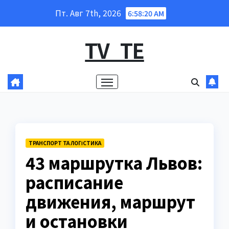
Перейти
Пт. Авг 7th, 2026
6:58:21 AM
к
содержанию
TV_TE
ТРАНСПОРТ ТА ЛОГІСТИКА
43 маршрутка Львов:
расписание
движения, маршрут
и остановки