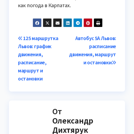
как погода в Карпатах.
Навигация
125 маршрутка
Автобус 5А Львов:
Львов: график
расписание
по
движения,
движения, маршрут
записям
расписание,
и остановки
маршрут и
остановки
От
Олександр
Дихтярук