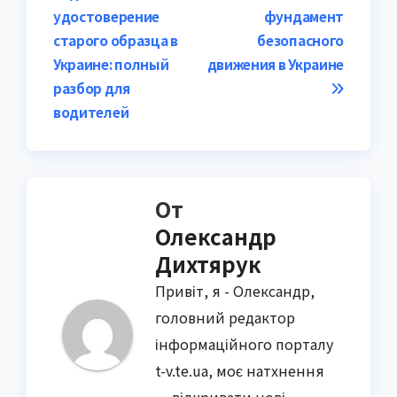
по
удостоверение
фундамент
записям
старого образца в
безопасного
Украине: полный
движения в Украине
разбор для
водителей
От
Олександр
Дихтярук
Привіт, я - Олександр,
головний редактор
інформаційного порталу
t-v.te.ua, моє натхнення