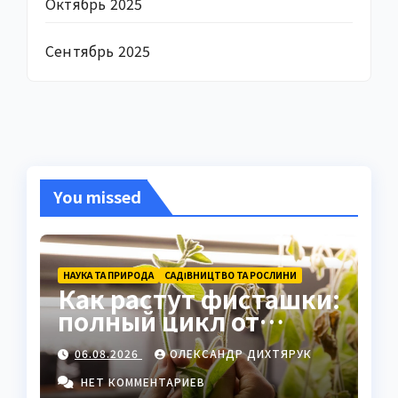
Октябрь 2025
Сентябрь 2025
You missed
НАУКА ТА ПРИРОДА
САДІВНИЦТВО ТА РОСЛИНИ
Как растут фисташки:
полный цикл от
семени до спелого
06.08.2026
ОЛЕКСАНДР ДИХТЯРУК
ореха
НЕТ КОММЕНТАРИЕВ