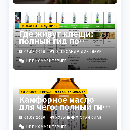
ПАРАЗИТИ
ШКІДНИКИ
Где живут клещи:
полный гид по
биотопам, рискам и
06.08.2026
ОЛЕКСАНДР ДИХТЯРУК
защите
НЕТ КОММЕНТАРИЕВ
ЗДОРОВ’Я ТА КРАСА
ЛІКУВАЛЬНІ ЗАСОБИ
Камфорное масло
для чего: полный гид
по применению и
06.08.2026
КУЗЬМЕНКО СТАНІСЛАВ
свойствам
НЕТ КОММЕНТАРИЕВ