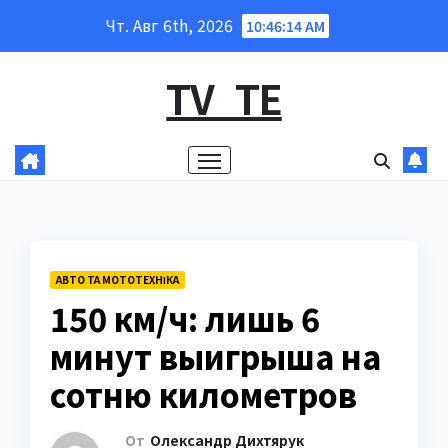
Перейти
Чт. Авг 6th, 2026
10:46:15 AM
к
содержанию
TV_TE
АВТО ТА МОТОТЕХНІКА
150 км/ч: лишь 6
минут выигрыша на
сотню километров
От
Олександр Дихтярук