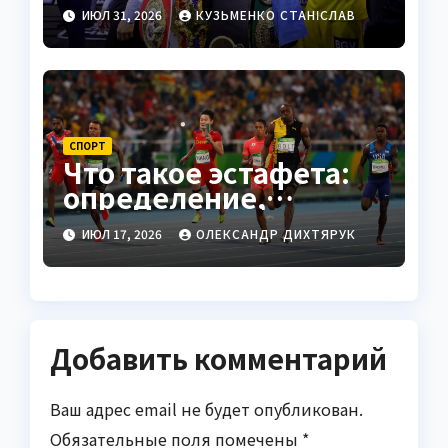
для болельщиков
ИЮЛ 31, 2026
КУЗЬМЕНКО СТАНІСЛАВ
2026
СПОРТ
Что такое эстафета:
определение,
история и правила
ИЮЛ 17, 2026
ОЛЕКСАНДР ДИХТЯРУК
Добавить комментарий
Ваш адрес email не будет опубликован.
Обязательные поля помечены
*