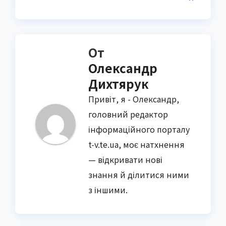
От
Олександр
Дихтярук
Привіт, я - Олександр,
головний редактор
інформаційного порталу
t-v.te.ua, моє натхнення
— відкривати нові
знання й ділитися ними
з іншими.