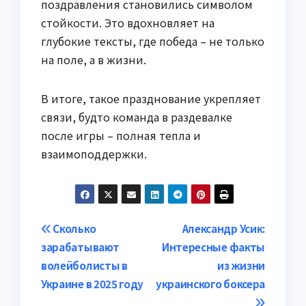
поздравления становились символом
стойкости. Это вдохновляет на
глубокие тексты, где победа – не только
на поле, а в жизни.
В итоге, такое празднование укрепляет
связи, будто команда в раздевалке
после игры – полная тепла и
взаимоподдержки.
Навигация
Сколько
Александр Усик:
зарабатывают
Интересные факты
по
волейболисты в
из жизни
записям
Украине в 2025 году
украинского боксера