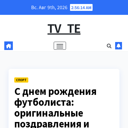
Перейти
Вс. Авг 9th, 2026
2:56:16 AM
к
содержанию
TV_TE
СПОРТ
С днем рождения
футболиста:
оригинальные
поздравления и