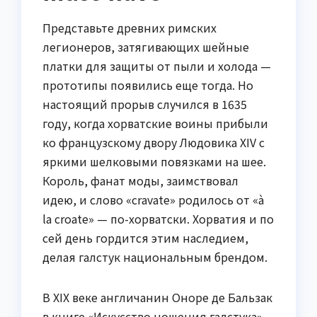
Представьте древних римских
легионеров, затягивающих шейные
платки для защиты от пыли и холода —
прототипы появились еще тогда. Но
настоящий прорыв случился в 1635
году, когда хорватские воины прибыли
ко французскому двору Людовика XIV с
яркими шелковыми повязками на шее.
Король, фанат моды, заимствовал
идею, и слово «cravate» родилось от «à
la croate» — по-хорватски. Хорватия и по
сей день гордится этим наследием,
делая галстук национальным брендом.
В XIX веке англичанин Оноре де Бальзак
в книге «Искусство ношения галстука»