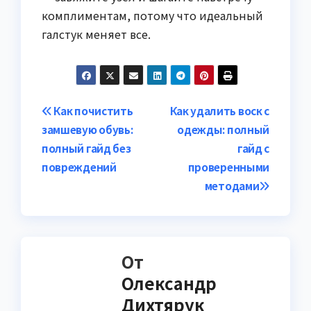
комплиментам, потому что идеальный
галстук меняет все.
Навигация
Как почистить
Как удалить воск с
замшевую обувь:
одежды: полный
по
полный гайд без
гайд с
записям
повреждений
проверенными
методами
От
Олександр
Дихтярук