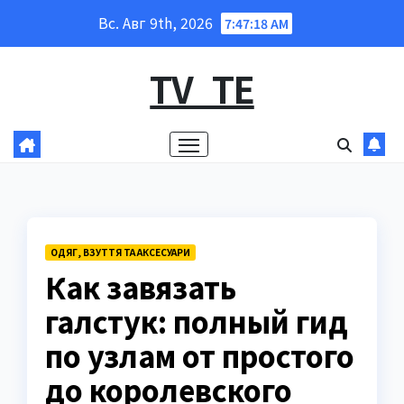
Перейти
Вс. Авг 9th, 2026
7:47:19 AM
к
содержанию
TV_TE
ОДЯГ, ВЗУТТЯ ТА АКСЕСУАРИ
Как завязать
галстук: полный гид
по узлам от простого
до королевского