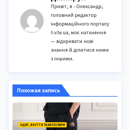
Привіт, я - Олександр,
головний редактор
інформаційного порталу
t-v.te.ua, моє натхнення
— відкривати нові
знання й ділитися ними
з іншими.
Похожая запись
ОДЯГ, ВЗУТТЯ ТА АКСЕСУАРИ