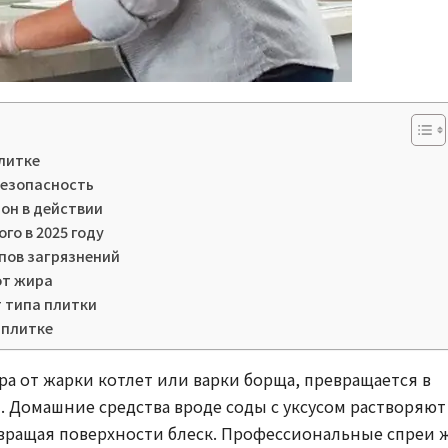
литке
безопасность
мон в действии
го в 2025 году
пов загрязнений
от жира
т типа плитки
 плитке
а от жарки котлет или варки борща, превращается в
. Домашние средства вроде соды с уксусом растворяют
звращая поверхности блеск. Профессиональные спреи 