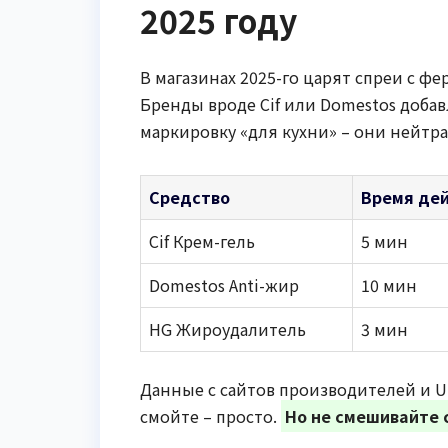
2025 году
В магазинах 2025-го царят спреи с ф
Бренды вроде Cif или Domestos доба
маркировку «для кухни» – они нейтра
Средство
Время де
Cif Крем-гель
5 мин
Domestos Anti-жир
10 мин
HG Жироудалитель
3 мин
Данные с сайтов производителей и Un
смойте – просто.
Но не смешивайте 