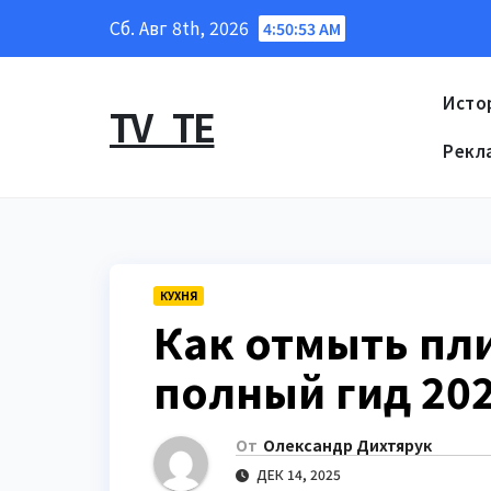
Перейти
Сб. Авг 8th, 2026
4:50:54 AM
к
содержанию
Исто
TV_TE
Рекл
КУХНЯ
Как отмыть пли
полный гид 20
От
Олександр Дихтярук
ДЕК 14, 2025