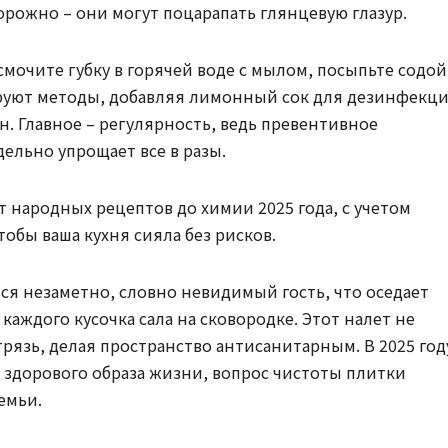
орожно – они могут поцарапать глянцевую глазур.
смочите губку в горячей воде с мылом, посыпьте содой
руют методы, добавляя лимонный сок для дезинфекц
ен. Главное – регулярность, ведь превентивное
льно упрощает все в разы.
т народных рецептов до химии 2025 года, с учетом
тобы ваша кухня сияла без рисков.
ся незаметно, словно невидимый гость, что оседает
каждого кусочка сала на сковородке. Этот налет не
грязь, делая пространство антисанитарным. В 2025 год
а здорового образа жизни, вопрос чистоты плитки
емьи.