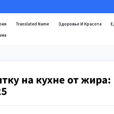
рия
Translated Name
Здоровье И Красота
Е
ама
тку на кухне от жира:
25