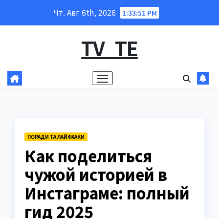
Перейти
Чт. Авг 6th, 2026
1:33:52 PM
к
содержанию
TV_TE
ПОРАДИ ТА ЛАЙФХАКИ
Как поделиться
чужой историей в
Инстаграме: полный
гид 2025