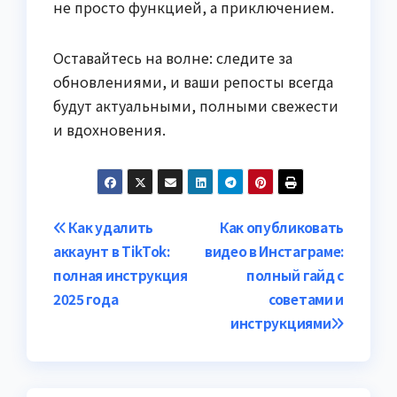
не просто функцией, а приключением.
Оставайтесь на волне: следите за
обновлениями, и ваши репосты всегда
будут актуальными, полными свежести
и вдохновения.
Навигация
Как удалить
Как опубликовать
аккаунт в TikTok:
видео в Инстаграме:
по
полная инструкция
полный гайд с
записям
2025 года
советами и
инструкциями