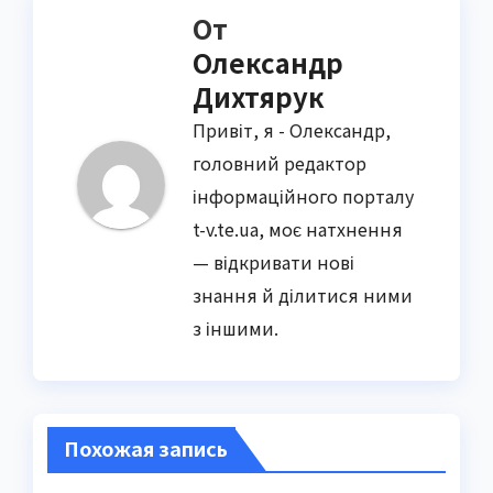
От
Олександр
Дихтярук
Привіт, я - Олександр,
головний редактор
інформаційного порталу
t-v.te.ua, моє натхнення
— відкривати нові
знання й ділитися ними
з іншими.
Похожая запись