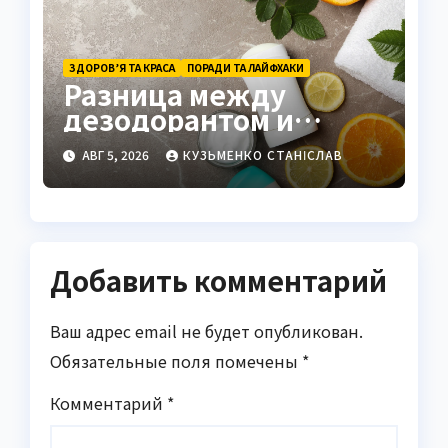
ЗДОРОВ’Я ТА КРАСА
ПОРАДИ ТА ЛАЙФХАКИ
Разница между
дезодорантом и
антиперспирантом:
АВГ 5, 2026
КУЗЬМЕНКО СТАНІСЛАВ
полный разбор
механизмов, состава и
выбора
Добавить комментарий
Ваш адрес email не будет опубликован.
Обязательные поля помечены
*
Комментарий
*