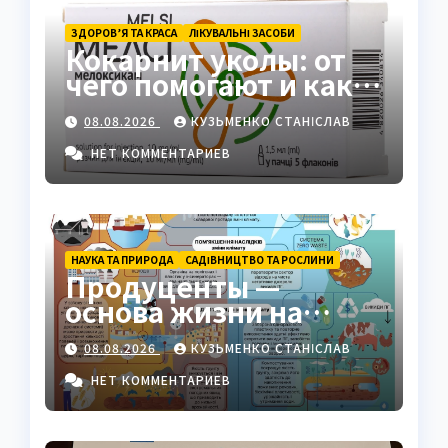
ЗДОРОВ’Я ТА КРАСА
ЛІКУВАЛЬНІ ЗАСОБИ
Кокарнит уколы: от
чего помогают и как
работают
08.08.2026
КУЗЬМЕНКО СТАНІСЛАВ
НЕТ КОММЕНТАРИЕВ
НАУКА ТА ПРИРОДА
САДІВНИЦТВО ТА РОСЛИНИ
Продуценты —
основа жизни на
Земле: полный гид
08.08.2026
КУЗЬМЕНКО СТАНІСЛАВ
НЕТ КОММЕНТАРИЕВ