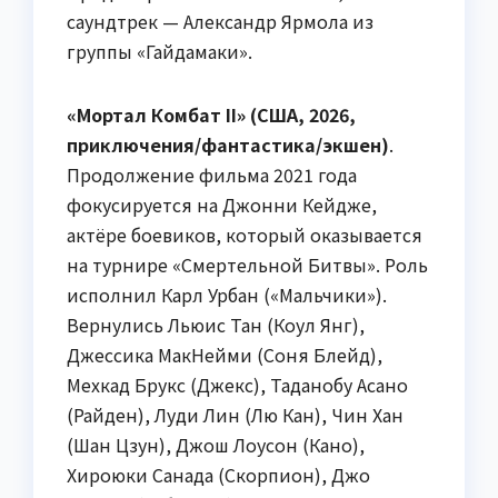
саундтрек — Александр Ярмола из
группы «Гайдамаки».
«Мортал Комбат II» (США, 2026,
приключения/фантастика/экшен)
.
Продолжение фильма 2021 года
фокусируется на Джонни Кейдже,
актёре боевиков, который оказывается
на турнире «Смертельной Битвы». Роль
исполнил Карл Урбан («Мальчики»).
Вернулись Льюис Тан (Коул Янг),
Джессика МакНейми (Соня Блейд),
Мехкад Брукс (Джекс), Таданобу Асано
(Райден), Луди Лин (Лю Кан), Чин Хан
(Шан Цзун), Джош Лоусон (Кано),
Хироюки Санада (Скорпион), Джо