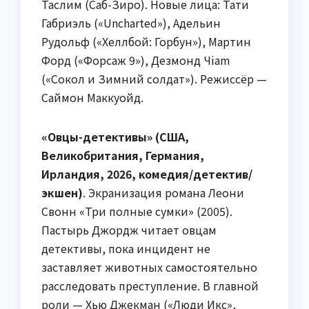
Таслим (Саб-Зиро). Новые лица: Тати
Габриэль («Uncharted»), Адельин
Рудольф («Хеллбой: Горбун»), Мартин
Форд («Форсаж 9»), Дезмонд Чiam
(«Сокол и Зимний солдат»). Режиссёр —
Саймон Маккуойд.
«Овцы-детективы» (США,
Великобритания, Германия,
Ирландия, 2026, комедия/детектив/
экшен)
. Экранизация романа Леони
Свонн «Три полные сумки» (2005).
Пастырь Джордж читает овцам
детективы, пока инцидент не
заставляет животных самостоятельно
расследовать преступление. В главной
роли — Хью Джекман («Люди Икс»,