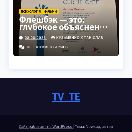
ПСИХОЛОГІЯ
ФІЛЬМИ
Флешбэк — это:
глубокое объяснение
явления в
08.08.2026
КУЗЬМЕНКО СТАНІСЛАВ
психологии, кино и
жизни
НЕТ КОММЕНТАРИЕВ
TV_TE
Сайт работает на WordPress
|
Тема: Newsup, автор