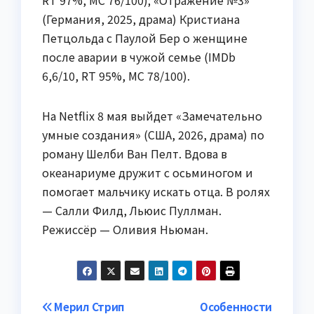
RT 97%, MC 76/100); «Отражение №3»
(Германия, 2025, драма) Кристиана
Петцольда с Паулой Бер о женщине
после аварии в чужой семье (IMDb
6,6/10, RT 95%, MC 78/100).
На Netflix 8 мая выйдет «Замечательно
умные создания» (США, 2026, драма) по
роману Шелби Ван Пелт. Вдова в
океанариуме дружит с осьминогом и
помогает мальчику искать отца. В ролях
— Салли Филд, Льюис Пуллман.
Режиссёр — Оливия Ньюман.
Навигация
Мерил Стрип
Особенности