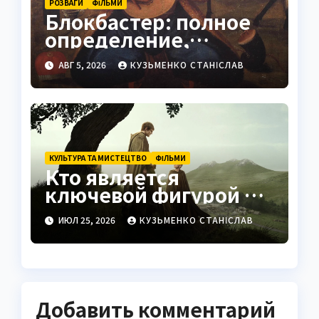
РОЗВАГИ
ФІЛЬМИ
Блокбастер: полное
определение,
история и
АВГ 5, 2026
КУЗЬМЕНКО СТАНІСЛАВ
современное
значение
КУЛЬТУРА ТА МИСТЕЦТВО
ФІЛЬМИ
Кто является
ключевой фигурой на
съёмочной площадке
ИЮЛ 25, 2026
КУЗЬМЕНКО СТАНІСЛАВ
Добавить комментарий