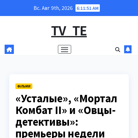
Перейти
Вс. Авг 9th, 2026
6:11:52 AM
к
содержанию
TV_TE
ФІЛЬМИ
«Усталые», «Мортал
Комбат II» и «Овцы-
детективы»:
премьеры недели