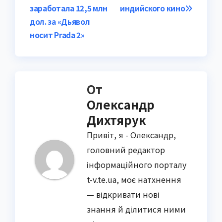
заработала 12,5 млн
индийского кино
по
дол. за «Дьявол
записям
носит Prada 2»
От
Олександр
Дихтярук
Привіт, я - Олександр,
головний редактор
інформаційного порталу
t-v.te.ua, моє натхнення
— відкривати нові
знання й ділитися ними