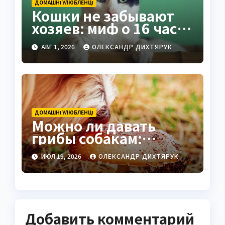
ДОМАШНІ УЛЮБЛЕНЦІ
Кошки не забывают
хозяев: миф о 16 часах
развеян
АВГ 1, 2026
ОЛЕКСАНДР ДИХТЯРУК
ДОМАШНІ УЛЮБЛЕНЦІ
Можно ли давать
грибы собакам:
научные факты и
ИЮЛ 19, 2026
ОЛЕКСАНДР ДИХТЯРУК
практические советы
Добавить комментарий