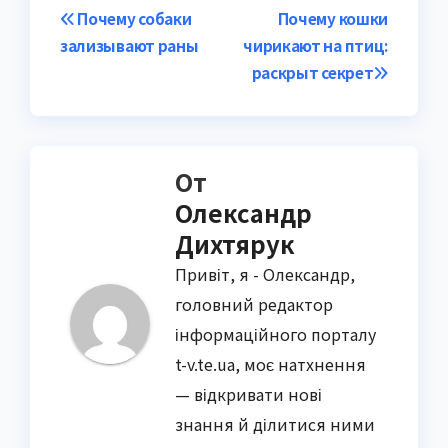
Навигация
Почему собаки
Почему кошки
зализывают раны
чирикают на птиц:
по
раскрыт секрет
записям
От
Олександр
Дихтярук
Привіт, я - Олександр,
головний редактор
інформаційного порталу
t-v.te.ua, моє натхнення
— відкривати нові
знання й ділитися ними