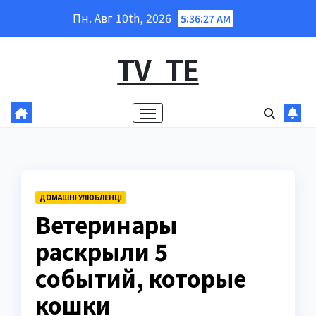
Перейти
Пн. Авг 10th, 2026
5:36:28 AM
к
содержанию
TV_TE
ДОМАШНІ УЛЮБЛЕНЦІ
Ветеринары
раскрыли 5
событий, которые
кошки