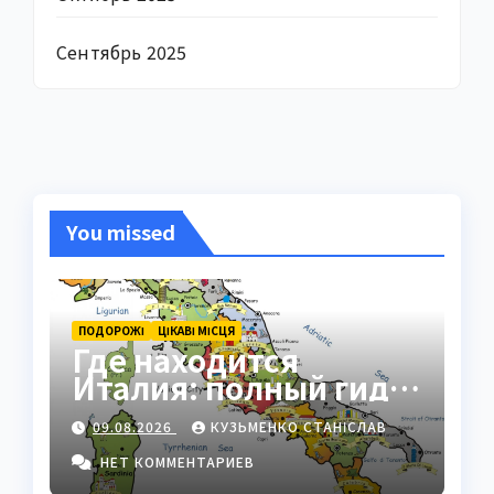
Сентябрь 2025
You missed
ПОДОРОЖІ
ЦІКАВІ МІСЦЯ
Где находится
Италия: полный гид
по географии страны
09.08.2026
КУЗЬМЕНКО СТАНІСЛАВ
НЕТ КОММЕНТАРИЕВ