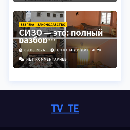
БЕЗПЕКА
ЗАКОНОДАВСТВО
СИЗО — это: полный
разбор
следственного
09.08.2026
ОЛЕКСАНДР ДИХТЯРУК
изолятора в Украине
НЕТ КОММЕНТАРИЕВ
TV_TE