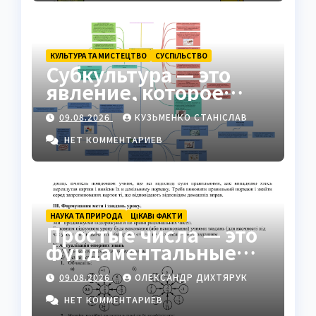
КУЛЬТУРА ТА МИСТЕЦТВО
СУCПІЛЬСТВО
Субкультура — это
явление, которое
формирует
09.08.2026
КУЗЬМЕНКО СТАНІСЛАВ
идентичность групп в
обществе
НЕТ КОММЕНТАРИЕВ
НАУКА ТА ПРИРОДА
ЦІКАВІ ФАКТИ
Простые числа — это
фундаментальные
«атомы» математики
09.08.2026
ОЛЕКСАНДР ДИХТЯРУК
НЕТ КОММЕНТАРИЕВ