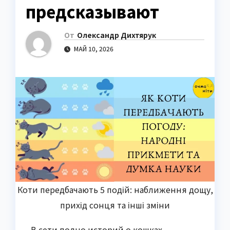
предсказывают
От
Олександр Дихтярук
МАЙ 10, 2026
Коти передбачають 5 подій: наближення дощу,
прихід сонця та інші зміни
В сети полно историй о кошках,