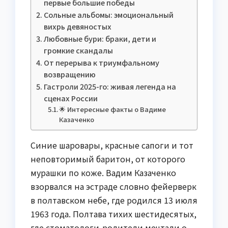
первые большие победы
Сольные альбомы: эмоциональный
вихрь девяностых
Любовные бури: браки, дети и
громкие скандалы
От перерыва к триумфальному
возвращению
Гастроли 2025-го: живая легенда на
сценах России
🌟 Интересные факты о Вадиме
Казаченко
Синие шаровары, красные сапоги и тот
неповторимый баритон, от которого
мурашки по коже. Вадим Казаченко
взорвался на эстраде словно фейерверк
в полтавском небе, где родился 13 июля
1963 года. Полтава тихих шестидесятых,
где стоматологи-родители мечтали о