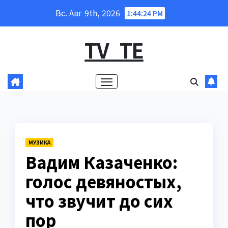
Перейти
Вс. Авг 9th, 2026
1:44:25 PM
к
содержанию
TV_TE
МУЗИКА
Вадим Казаченко:
голос девяностых,
что звучит до сих
пор