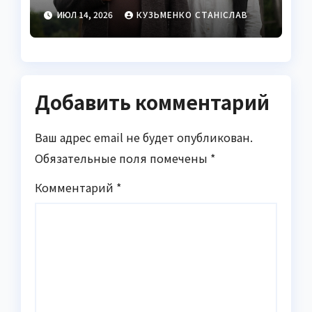
победителя «Голоса
ИЮЛ 14, 2026
КУЗЬМЕНКО СТАНІСЛАВ
страны» и артиста с
карпатским сердцем
Добавить комментарий
Ваш адрес email не будет опубликован.
Обязательные поля помечены
*
Комментарий
*