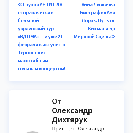
Навигация
Группа АНТИТІЛА
Анна Лыжичко
отправляется в
Биография Ани
по
большой
Лорак: Путь от
записям
украинский тур
Кицмани до
«ВДОМА» — и уже 21
Мировой Сцены
февраля выступит в
Тернополе с
масштабным
сольным концертом!
От
Олександр
Дихтярук
Привіт, я - Олександр,