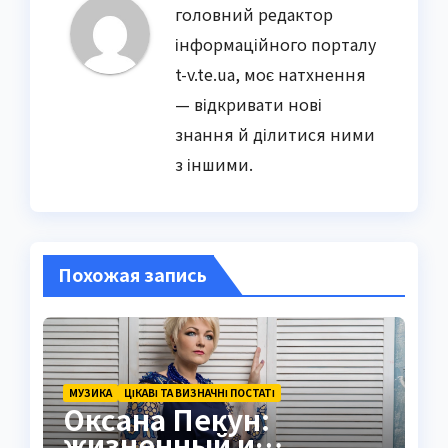
головний редактор
інформаційного порталу
t-v.te.ua, моє натхнення
— відкривати нові
знання й ділитися ними
з іншими.
Похожая запись
МУЗИКА
ЦІКАВІ ТА ВИЗНАЧНІ ПОСТАТІ
Оксана Пекун:
жизненный и