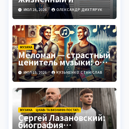
творческий путь
ИЮЛ 28, 2026
ОЛЕКСАНДР ДИХТЯРУК
МУЗИКА
Меломан — страстный
ценитель музыки: от
истоков до
ИЮЛ 15, 2026
КУЗЬМЕНКО СТАНІСЛАВ
современности
МУЗИКА
ЦІКАВІ ТА ВИЗНАЧНІ ПОСТАТІ
Сергей Лазановский:
биография